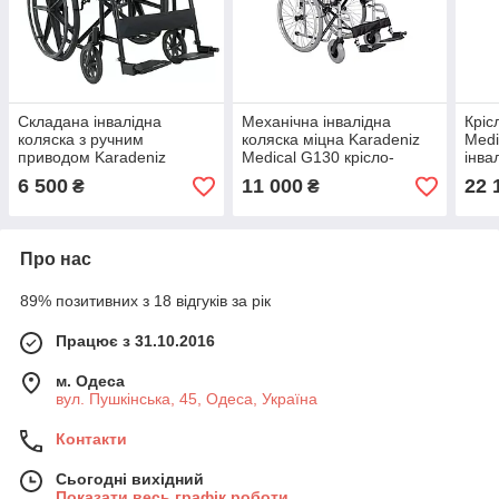
Складана інвалідна
Механічна інвалідна
Кріс
коляска з ручним
коляска міцна Karadeniz
Medi
приводом Karadeniz
Medical G130 крісло-
інва
Medikal G100Y крісло-
коляска складана сталева
кріс
6 500
11 000
22 
₴
₴
коляска для інвалідів
для інвалідів
алюм
стандартна
Про нас
89% позитивних з 18 відгуків за рік
Працює з 31.10.2016
м. Одеса
вул. Пушкінська, 45, Одеса, Україна
Контакти
Сьогодні вихідний
Показати весь графік роботи