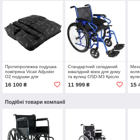
Протипролежна подушка
Стандартний складаний
Меха
повітряна Vicair Adjuster
інвалідний візок для дому
коля
O2 подушки для
та вулиці OSD-M3 Крісло
вули
профілактики пролежнів
інвалідне механічне
стан
16 100
11 999
15 
₴
₴
MIL
хро
Подібні товари компанії