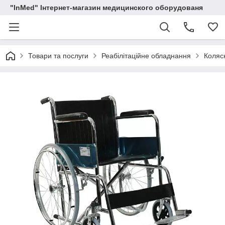
"InMed" Інтернет-магазин медицинского оборудованя
Товари та послуги
Реабілітаційне обладнання
Коляск