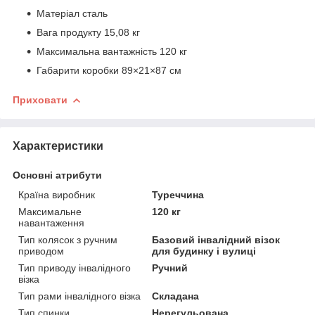
Матеріал сталь
Вага продукту 15,08 кг
Максимальна вантажність 120 кг
Габарити коробки 89×21×87 см
Приховати
Характеристики
Основні атрибути
Країна виробник
Туреччина
Максимальне
120 кг
навантаження
Тип колясок з ручним
Базовий інвалідний візок
приводом
для будинку і вулиці
Тип приводу інвалідного
Ручний
візка
Тип рами інвалідного візка
Складана
Тип спинки
Нерегульована