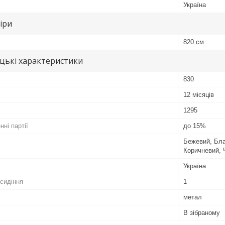
Україна
іри
820 см
цькі характеристики
830
12 місяців
1295
ні партії
до 15%
Бежевий, Бла
Коричневий, 
Україна
 сидіння
1
метал
В зібраному