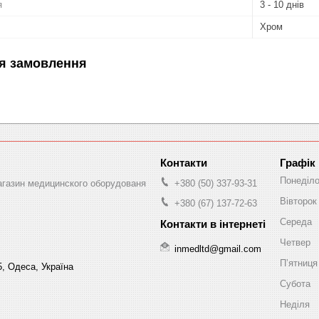
я
3 - 10 днів
Хром
я замовлення
Графік
Понеділ
магазин медицинского оборудованя
+380 (50) 337-93-31
Вівторок
+380 (67) 137-72-63
Середа
Четвер
inmedltd@gmail.com
Пʼятниця
5, Одеса, Україна
Субота
Неділя