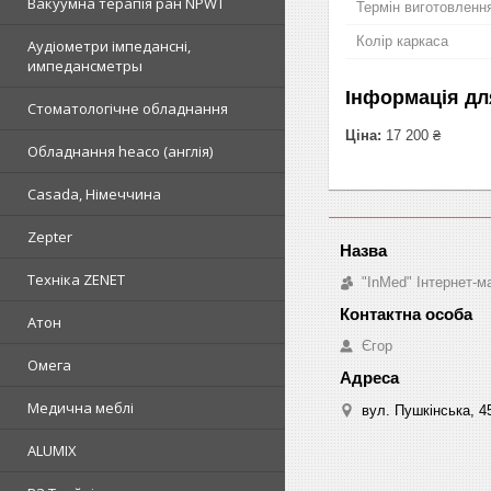
Вакуумна терапія ран NPWT
Термін виготовленн
Колір каркаса
Аудіометри імпедансні,
импедансметры
Інформація дл
Стоматологічне обладнання
Ціна:
17 200 ₴
Обладнання heaco (англія)
Casada, Німеччина
Zepter
Техніка ZENET
"InMed" Інтернет-
Атон
Єгор
Омега
Медична меблі
вул. Пушкінська, 4
ALUMIX