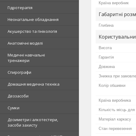
Країна виробник
Гідротерапія
Габаритні розм
Неонатальне обладнання
Глибина
Акушерство та гінікологія
Користувальни
Анатомічні моделі
Висота
Медичні навчальні
Гарантія
тренажери
Довжина
Спирографи
Знижка при замовлен
Домашня медична техніка
Колір обшивки
Деззасоби
Країна виробника
Сумки
Кількість місць для
Матеріал каркасу
Дозиметри і алкотестери,
засоби захисту
Стан перевезення