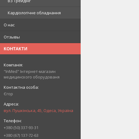
ВЗ Трейдінг
Кардіологічне обладнання
О нас
Отзывы
КОНТАКТИ
"InMed" Інтернет-магазин
медицинского оборудованя
Єгор
вул. Пушкінська, 45, Одеса, Україна
+380 (50) 337-93-31
+380 (67) 137-72-63