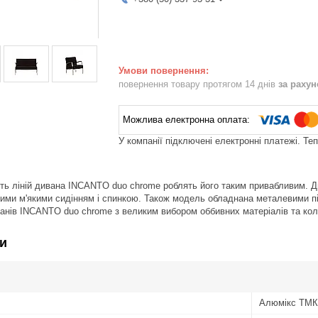
повернення товару протягом 14 днів
за раху
У компанії підключені електронні платежі. Те
ість ліній дивана INCANTO duo chrome роблять його таким привабливим
ими м'якими сидінням і спинкою. Також модель обладнана металевими п
ванів INCANTO duo chrome з великим вибором оббивних матеріалів та кол
и
Алюмікс ТМК