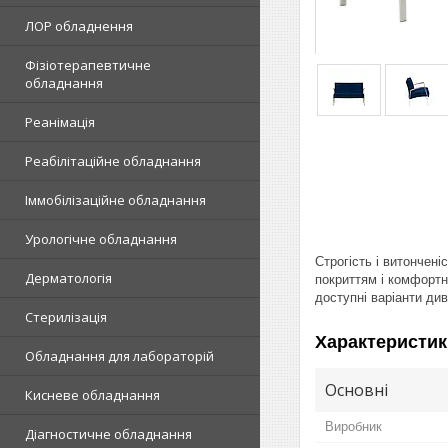
ЛОР обладнення
Фізіотерапевтичне
обладнання
Реанімація
Реабілітаційне обладнання
Іммобілізаційне обладнання
Урологічне обладнання
Строгість і витончен
Дерматологія
покриттям і комфортн
доступні варіанти ди
Стерилізація
Характеристик
Обладнання для лабораторій
Основні
Кисневе обладнання
Виробник
Діагностичне обладнання