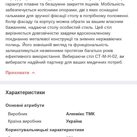
гарантує плавне та безшумне закриття ящиків. Мобільність
забезпечується колісними опорами, дві з яких оснащені
гальмами для зручної фіксації столу в потрібному положенні.
Колір фасаду та корпусу можна обрати за вашим власним
бажанням, надаючи столу особистий стиль. Цей стіл
вирізняється довговічністю завдяки вдосконаленому
поєднанню металевої конструкції та знімних нержавіючих
полиць. Його зовнішній вигляд та функціональність
залишатимуться незмінними протягом багатьох років
ефективного використання. Вибираючи стіл СТ-М-Н-02, ви
вибираєте надійний партнер для ваших медичних потреб.
Приховати
Характеристики
Основні атрибути
Виробник
Алюмікс ТМК
Країна виробник
Україна
Користувальницькі характеристики