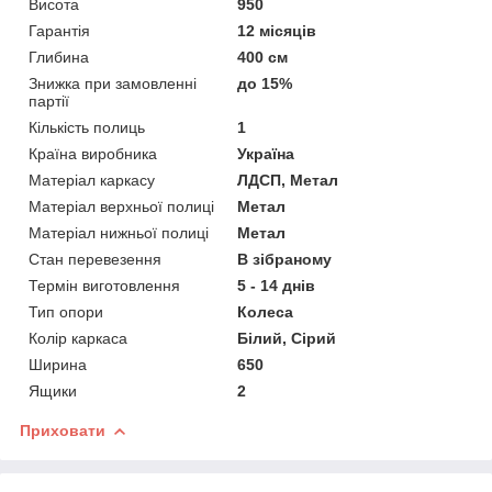
Висота
950
Гарантія
12 місяців
Глибина
400 см
Знижка при замовленні
до 15%
партії
Кількість полиць
1
Країна виробника
Україна
Матеріал каркасу
ЛДСП, Метал
Матеріал верхньої полиці
Метал
Матеріал нижньої полиці
Метал
Стан перевезення
В зібраному
Термін виготовлення
5 - 14 днів
Тип опори
Колеса
Колір каркаса
Білий, Сірий
Ширина
650
Ящики
2
Приховати