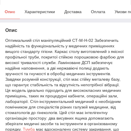
Опис
Характеристики
Доставка
Оплата
Умови п
Опис
Оптимальний стіл маніпуляційний СТ-М-Н-02 Забезпечить
надійність та функціональність у медичних приміщеннях
вищого стандарту гігієни. Каркас столу виготовлений з якісної
профільної труби, покритої стійкою порошковою фарбою для
високої тривалості служби. Ламіноване ДСП забезпечує
надійне наповнення, а дві нержавіючі полиці додають
зручності та гнучкості в обробці медичних інструментів.
Завдяки розумній конструкції, стіл має стійку металеву базу,
що гарантує стабільність та відсутність непотрібної вібрації.
Ця модель ідеально підходить для висококласних медичних
приміщень, таких як процедурні кабінети, операційні зали,
лабораторії. Стіл-інструментальний медичний є необхідним
помічником для спеціалістів різних галузей медицини, від
стоматологів до гінекологів. Цей стіл має інтелігентну
організацію простору: два висувних ящика допомагають
зберігати медичні засоби та інструменти в організованому
порядку.
Тумба
має вдосконалену систему закривання, що