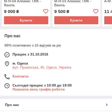
М-Н-04 Алюмікс ТМК -
М-Н-03 Алюмікс ТМК -
А-М
Ваніль
Ваніль
9 000
9 500
11 
₴
₴
Купити
Купити
Про нас
88% позитивних з 16 відгуків за рік
Працює з 31.10.2016
м. Одеса
вул. Пушкінська, 45, Одеса, Україна
Контакти
Сьогодні працює з 10:00 до 19:00
Показати весь графік роботи
Про нас