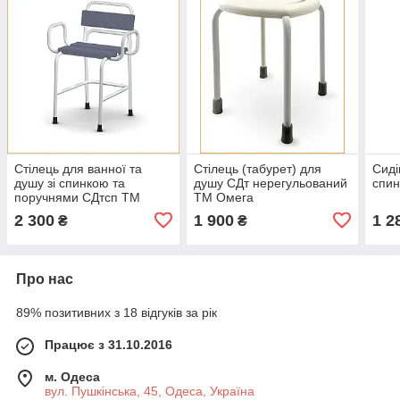
Стілець для ванної та
Стілець (табурет) для
Сиді
душу зі спинкою та
душу СДт нерегульований
спи
поручнями СДтсп ТМ
ТМ Омега
Омега
2 300
1 900
1 2
₴
₴
Про нас
89% позитивних з 18 відгуків за рік
Працює з 31.10.2016
м. Одеса
вул. Пушкінська, 45, Одеса, Україна