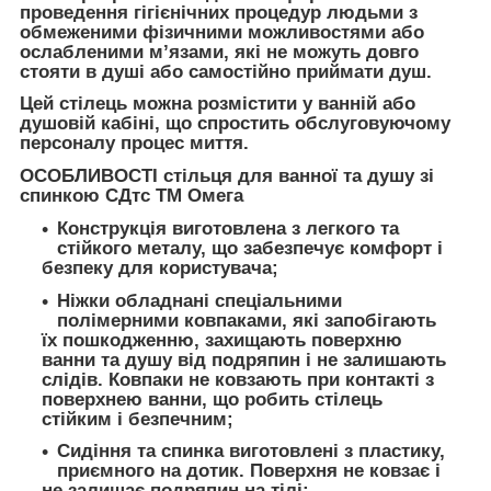
проведення гігієнічних процедур людьми з
обмеженими фізичними можливостями або
ослабленими м’язами, які не можуть довго
стояти в душі або самостійно приймати душ.
Цей стілець можна розмістити у ванній або
душовій кабіні, що спростить обслуговуючому
персоналу процес миття.
ОСОБЛИВОСТІ стільця для ванної та душу зі
спинкою СДтс ТМ Омега
Конструкція виготовлена з легкого та
стійкого металу, що забезпечує комфорт і
безпеку для користувача;
Ніжки обладнані спеціальними
полімерними ковпаками, які запобігають
їх пошкодженню, захищають поверхню
ванни та душу від подряпин і не залишають
слідів. Ковпаки не ковзають при контакті з
поверхнею ванни, що робить стілець
стійким і безпечним;
Сидіння та спинка виготовлені з пластику,
приємного на дотик. Поверхня не ковзає і
не залишає подряпин на тілі;