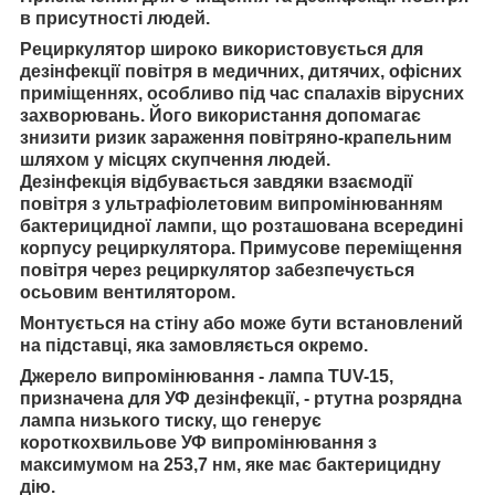
в присутності людей.
Рециркулятор широко використовується для
дезінфекції повітря в медичних, дитячих, офісних
приміщеннях, особливо під час спалахів вірусних
захворювань. Його використання допомагає
знизити ризик зараження повітряно-крапельним
шляхом у місцях скупчення людей.
Дезінфекція відбувається завдяки взаємодії
повітря з ультрафіолетовим випромінюванням
бактерицидної лампи, що розташована всередині
корпусу рециркулятора. Примусове переміщення
повітря через рециркулятор забезпечується
осьовим вентилятором.
Монтується на стіну або може бути встановлений
на підставці, яка замовляється окремо.
Джерело випромінювання - лампа TUV-15,
призначена для УФ дезінфекції, - ртутна розрядна
лампа низького тиску, що генерує
короткохвильове УФ випромінювання з
максимумом на 253,7 нм, яке має бактерицидну
дію.