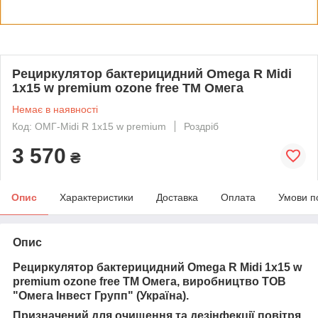
Рециркулятор бактерицидний Omega R Midi
1х15 w premium ozone free ТМ Омега
Немає в наявності
Код: ОМГ-Midi R 1х15 w premium
Роздріб
3 570
₴
Опис
Характеристики
Доставка
Оплата
Умови п
Опис
Рециркулятор бактерицидний Omega R Midi 1х15 w
premium ozone free ТМ Омега, виробництво ТОВ
"Омега Інвест Групп" (Україна).
Призначений для очищення та дезінфекції повітря