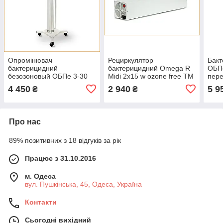
Опромінювач
Рециркулятор
Бак
бактерицидний
бактерицидний Omega R
ОБП
безозоновый ОБПе 3-30
Midi 2х15 w ozone free ТМ
пере
пересувний ТМ Омега
Омега
4 450
2 940
5 9
₴
₴
Про нас
89% позитивних з 18 відгуків за рік
Працює з 31.10.2016
м. Одеса
вул. Пушкінська, 45, Одеса, Україна
Контакти
Сьогодні вихідний