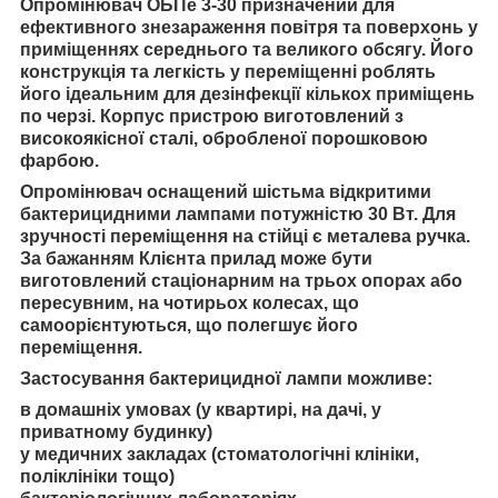
Опромінювач ОБПе 3-30 призначений для
ефективного знезараження повітря та поверхонь у
приміщеннях середнього та великого обсягу. Його
конструкція та легкість у переміщенні роблять
його ідеальним для дезінфекції кількох приміщень
по черзі. Корпус пристрою виготовлений з
високоякісної сталі, обробленої порошковою
фарбою.
Опромінювач оснащений шістьма відкритими
бактерицидними лампами потужністю 30 Вт. Для
зручності переміщення на стійці є металева ручка.
За бажанням Клієнта прилад може бути
виготовлений стаціонарним на трьох опорах або
пересувним, на чотирьох колесах, що
самоорієнтуються, що полегшує його
переміщення.
Застосування бактерицидної лампи можливе:
в домашніх умовах (у квартирі, на дачі, у
приватному будинку)
у медичних закладах (стоматологічні клініки,
поліклініки тощо)