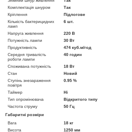
Знімний шнур живлення
Так
Комплектація шнуром
Так
Кріплення
Підлогове
Кількість бактерицидних
6 шт.
ламп
Напруга живлення
220 В
Потужність лампи
30 Вт
Продуктивність
474 куб.м/год
Середня тривалість
40 годин
роботи лампи
Споживана потужність
18 Вт
Стан
Новий
Ступінь знезараження
0.95 %
повітря
Таймер
Ні
Тип опромінювача
Відкритого типу
Частота струму
50 Гц
Габаритні розміри
Вага
18 кг
Висота
1250 мм