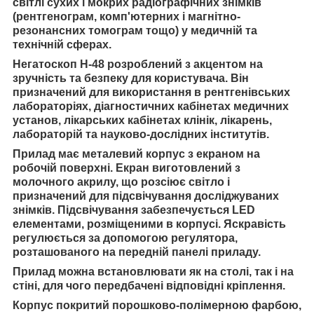
світлі сухих і мокрих радіографічних знімків
(рентгенограм, комп'ютерних і магнітно-
резонансних томограм тощо) у медичній та
технічній сферах.
Негатоскоп Н-48 розроблений з акцентом на
зручність та безпеку для користувача. Він
призначений для використання в рентгенівських
лабораторіях, діагностичних кабінетах медичних
установ, лікарських кабінетах клінік, лікарень,
лабораторій та науково-дослідних інститутів.
Прилад має металевий корпус з екраном на
робочій поверхні. Екран виготовлений з
молочного акрилу, що розсіює світло і
призначений для підсвічування досліджуваних
знімків. Підсвічування забезпечується LED
елементами, розміщеними в корпусі. Яскравість
регулюється за допомогою регулятора,
розташованого на передній панелі приладу.
Прилад можна встановлювати як на столі, так і на
стіні, для чого передбачені відповідні кріплення.
Корпус покритий порошково-полімерною фарбою,