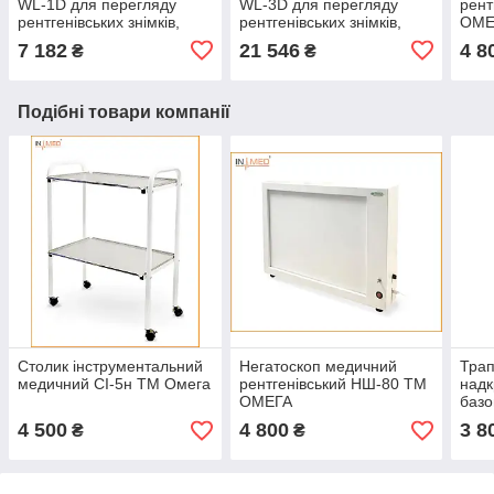
WL-1D для перегляду
WL-3D для перегляду
рент
рентгенівських знімків,
рентгенівських знімків,
ОМЕ
медичний негатоскоп, LED
медичний негатоскоп, Led
7 182
21 546
4 8
₴
₴
негатоскоп
негатоскоп
Подібні товари компанії
Столик інструментальний
Негатоскоп медичний
Трап
медичний СІ-5н ТМ Омега
рентгенівський НШ-80 ТМ
надк
ОМЕГА
базо
4 500
4 800
3 8
₴
₴