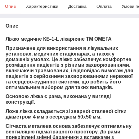
Опис
Характеристики
Доставка
Оплата
Умови п
Опис
Ліжко медичне КБ-1-L лікарняне ТМ ОМЕГА
Призначене для використання в лікувальних
установах, медичних стаціонарах, а також у
домашніх умовах. Це ліжко забезпечує комфортне
розміщення пацієнтів з різними захворюваннями,
включаючи травмованих, і відповідає вимогам для
пацієнтів з серйозними захворюваннями нервової
та серцево-судинної системи, що робить його
оптимальним вибором для таких випадків.
Основою ліжка є рама, виконана у вигляді
конструкції.
Ложе ліжка складається зі зварної сталевої сітки
діаметром 4 мм з осередком 50х50 мм.
Сітчаста металева основа забезпечує оптимальну
вентиляцію підматрацного простору. До рами
прикріплені знімні баранчики з вставками з