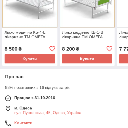
Ліжко медичне КБ-4-L
Ліжко медичне КБ-1-В
Ліжк
лікарняне ТМ ОМЕГА
лікарняне ТМ ОМЕГА
лік
8 500
8 200
7 7
₴
₴
Купити
Купити
Про нас
88% позитивних з 16 відгуків за рік
Працює з 31.10.2016
м. Одеса
вул. Пушкінська, 45, Одеса, Україна
Контакти