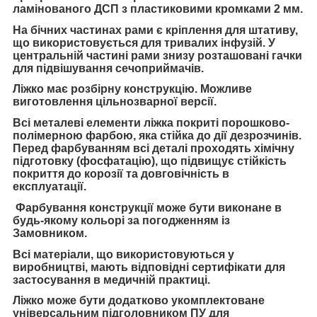
ламінованого ДСП з пластиковими кромками 2 мм.
На бічних частинах рами є кріплення для штативу,
що використовується для тривалих інфузій. У
центральній частині рами знизу розташовані гачки
для підвішування сечоприймачів.
Ліжко має розбірну конструкцію. Можливе
виготовлення цільнозварної версії.
Всі металеві елементи ліжка покриті порошково-
полімерною фарбою, яка стійка до дії дезрозчинів.
Перед фарбуванням всі деталі проходять хімічну
підготовку (фосфатацію), що підвищує стійкість
покриття до корозії та довговічність в
експлуатації.
Фарбування конструкції може бути виконане в
будь-якому кольорі за погодженням із
Замовником.
Всі матеріали, що використовуються у
виробництві, мають відповідні сертифікати для
застосування в медичній практиці.
Ліжко може бути додатково укомплектоване
універсальним підголовником ПУ для