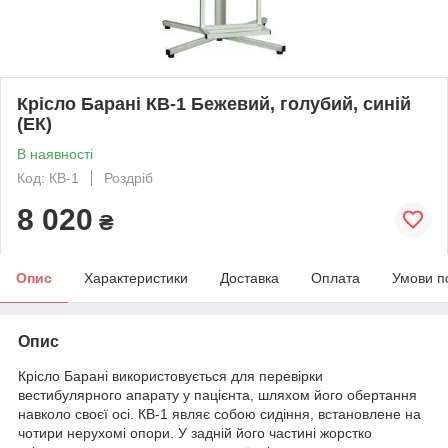
Крісло Барані КВ-1 Бежевий, голубий, синій
(ЕК)
В наявності
Код: КВ-1
Роздріб
8 020
₴
Опис
Характеристики
Доставка
Оплата
Умови п
Опис
Крісло Барані використовується для перевірки
вестибулярного апарату у пацієнта, шляхом його обертання
навколо своєї осі. КВ-1 являє собою сидіння, встановлене на
чотири нерухомі опори. У задній його частині жорстко