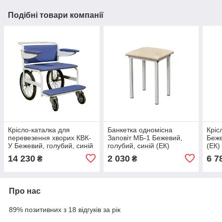
Подібні товари компанії
Крісло-каталка для
Банкетка одномісна
Кріс
перевезення хворих КВК-
Заповіт МБ-1 Бежевий,
Беже
У Бежевий, голубий, синій
голубий, синій (ЕК)
(ЕК)
(ЕК)
14 230
2 030
6 7
₴
₴
Про нас
89% позитивних з 18 відгуків за рік