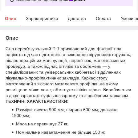
Опис
Характеристики
Доставка
Оплата
Умови п
Опис
Стіл перев'язувальний П-1 призначений для фіксації тіла
пацієнта під час підготовки та виконання хірургічних втручань,
післяопераційних маніпуляцій, перев'язок, малоінвазивних
процедур, а також під час оглядів та обстежень — у
спеціалізованих та універсальних кабінетах і відділеннях
лікувально-профілактичних закладів.
Каркас столу
виготовлений з якісного металевого профілю, на якому
розміщене м'яке ложе, обтягнуте вінілісшкірою.
Виробляється
в двох варіантах: суцільнозварному та з розбірним каркасом.
ТЕХНІЧНІ ХАРАКТЕРИСТИКИ:
Розміри:
висота 900 мм;
ширина 600 мм;
довжина
1900 мм;
Маса не перевищує 27 кг.
Номінальне навантаження не більше 150 кг.