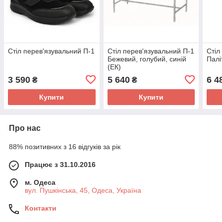
Стіл перев'язувальний П-1
Стіл перев'язувальний П-1
Стіл
Бежевий, голубий, синій
Палі
(ЕК)
3 590
5 640
6 4
₴
₴
Купити
Купити
Про нас
88% позитивних з 16 відгуків за рік
Працює з 31.10.2016
м. Одеса
вул. Пушкінська, 45, Одеса, Україна
Контакти