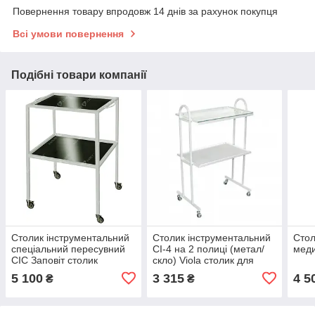
Повернення товару впродовж 14 днів за рахунок покупця
Всі умови повернення
Подібні товари компанії
Столик інструментальний
Столик інструментальний
Стол
спеціальний пересувний
СІ-4 на 2 полиці (метал/
меди
СІС Заповіт столик
скло) Viola столик для
медичний для
медичних інструментів
5 100
3 315
4 5
₴
₴
інструментів із двома
пересувний
полицями