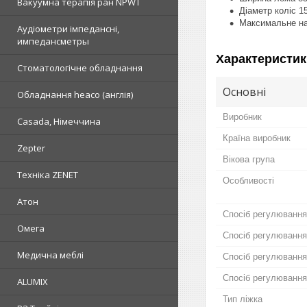
Вакуумна терапія ран NPWT
Діаметр коліс 1
Максимальне на
Аудіометри імпедансні,
импедансметры
Характеристик
Стоматологічне обладнання
Основні
Обладнання heaco (англія)
Виробник
Casada, Німеччина
Країна виробник
Zepter
Вікова група
Техніка ZENET
Особливості
Атон
Спосіб регулювання
Омега
Спосіб регулювання 
Медична меблі
Спосіб регулювання 
Спосіб регулювання 
ALUMIX
Тип ліжка