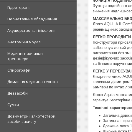
ФУНКЦІЯ ПОДВІЙН
Функція подвійного а
Гідротерапія
зниження надлишковог
Неонатальне обладнання
МАКСИМАЛЬНО БЕ
Ліжко AQUILA II Comf
реанімаційних заході
Акушерство та гінікологія
ЛЕГКО ПРОВОДИТИ 
Анатомічні моделі
Конструктори присвят
забезпечує легкий дос
використання без змі
Медичні навчальні
дезінфікуючих засобі
тренажери
та бічними поручнями 
Спирографи
ЛЕГКЕ У ПЕРЕСУВА
Лікарняне ліжко AQUI
Домашня медична техніка
колесами діаметром 1
бампери по кутах ліж
Деззасоби
Ліжко Aquila можна м
гарантує багаторічне
Сумки
Технічні характерис
Загальна довжи
Дозиметри і алкотестери,
Загальна ширин
засоби захисту
Довжина ложа 
Ширина ложа 8