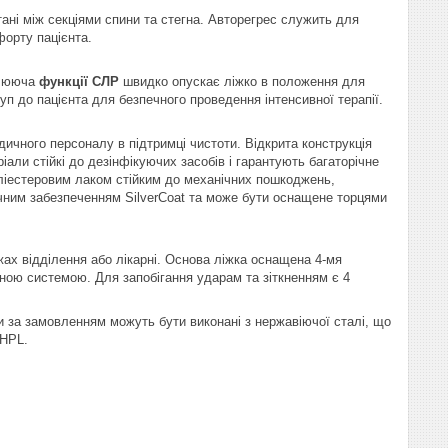
тані між секціями спини та стегна. Авторегрес служить для
орту пацієнта.
блююча
функції СЛР
швидко опускає ліжко в положення для
п до пацієнта для безпечного проведення інтенсивної терапії.
ичного персоналу в підтримці чистоти. Відкрита конструкція
іали стійкі до дезінфікуючих засобів і гарантують багаторічне
оліестеровим лаком стійким до механічних пошкоджень,
гічним забезпеченням SilverCoat та може бути оснащене торцями
ах відділення або лікарні. Основа ліжка оснащена 4-мя
ною системою. Для запобігання ударам та зіткненням є 4
и за замовленням можуть бути виконані з нержавіючої сталі, що
 HPL.