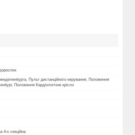
 дорослих
енделенбурга, Пульт дистанційного керування, Положення
енбург, Положення Кардіологічне крісло
а 4-х секційна