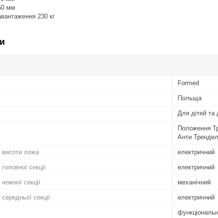
50 мм
вантаження 230 кг
и
Formed
Польща
Для дітей та
Положення Тр
Анти Трендел
 висоти ложа
електричний
головної секції
електричний
ножної секції
механічний
середньої секції
електричний
функціональн