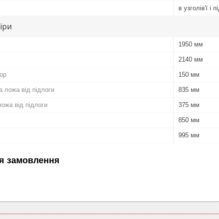
в узголів'ї і 
іри
1950 мм
2140 мм
пор
150 мм
 ложа від підлоги
835 мм
ожа від підлоги
375 мм
850 мм
995 мм
я замовлення