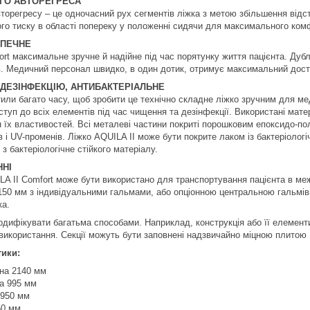
ОГО АВТОРЕГРЕСА
вторегресу – це одночасний рух сегментів ліжка з метою збільшення відс
о тиску в області попереку у положенні сидячи для максимального комф
ЗПЕЧНЕ
ort максимальне зручне й надійне під час порятунку життя пацієнта. Ду
в. Медичний персонал швидко, в один дотик, отримує максимальний досту
ДЕЗІНФЕКЦІЮ, АНТИБАКТЕРІАЛЬНЕ
или багато часу, щоб зробити це технічно складне ліжко зручним для мед
туп до всіх елементів під час чищення та дезінфекції. Використані матер
н їх властивостей. Всі металеві частини покриті порошковим епоксидо-п
в і UV-променів. Ліжко AQUILA II може бути покрите лаком із бактеріоло
з бактеріологічне стійкого матеріалу.
ННІ
LA II Comfort може бути використано для транспортування пацієнта в меж
50 мм з індивідуальними гальмами, або опціонною центральною гальмів
ка.
одифікувати багатьма способами. Наприклад, конструкція або її елемент
 використання. Секції можуть бути заповнені надзвичайно міцною плитою
тики:
на 2140 мм
а 995 мм
1950 мм
50 мм