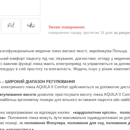
повернення товару протягом 14 днів
за раху
багатофункціональне медичне ліжко високої якості, виробництва Польща.
ний комфорт пацієнту під час лікування, діагностики, огляду у медичн
 Всі важливі функції ліжка мають електропривід та управляються за допо
поєднує в собі простоту та елегантність. Модель існує у різних комплект
Ь – ШИРОКИЙ ДІАПАЗОН РЕГУЛЮВАННЯ
електричного ліжка AQUILA II Comfort здійснюються за допомогою диста
егулювання висоти
дозволяє пристосувати висоту ліжка AQUILA II Comfo
 найбільш ергономічну позицію для вільного вставання пацієнта або на
ка запрограмовані на відповідні кнопки :
«кардіологічне крісло»
,
поло
ра»
. Положення ліжка можуть бути максимально індивідуалізовані за до
кі позиції, як
положення Флоулера
,
положення для сну, положення д