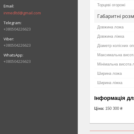
Торцеві огорожі
inmedltd@gmail.com
Габаритні розм
Довжина ложа
+380504226623
Довжина ліжка
+380504226623
Діаметр колісних о
Максимальна висота
+380504226623
Мінімальна висота л
Ширина ложа
Ширина ліжка
Інформація дл
Ціна:
150 300 ₴