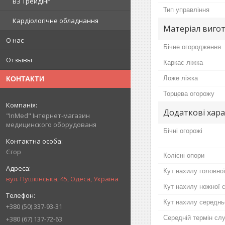
ВЗ Трейдінг
Тип управління
Кардіологічне обладнання
Матеріал виго
О нас
Бічне огородження
Отзывы
Каркас ліжка
Ложе ліжка
КОНТАКТИ
Торцева огорожу
Додаткові хар
"InMed" Інтернет-магазин
медицинского оборудованя
Бічні огорожі
Єгор
Колісні опори
Кут нахилу головної
вул. Пушкінська, 45, Одеса, Україна
Кут нахилу ножної с
Кут нахилу середньо
+380 (50) 337-93-31
Середній термін сл
+380 (67) 137-72-63