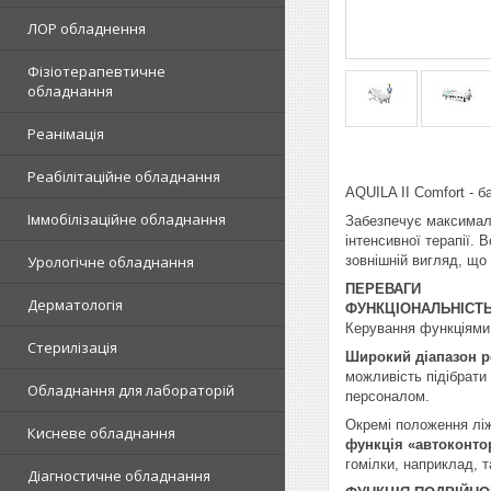
ЛОР обладнення
Фізіотерапевтичне
обладнання
Реанімація
Реабілітаційне обладнання
AQUILA II Comfort - 
Іммобілізаційне обладнання
Забезпечує максималь
інтенсивної терапії.
зовнішній вигляд, що 
Урологічне обладнання
ПЕРЕВАГИ
Дерматологія
ФУНКЦІОНАЛЬНІСТ
Керування функціями 
Стерилізація
Широкий діапазон р
можливість підібрати
Обладнання для лабораторій
персоналом.
Окремі положення ліж
Кисневе обладнання
функція «автоконто
гомілки, наприклад, та
Діагностичне обладнання