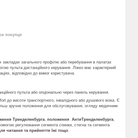
нок покупця
их закладах загального профілю або перебування в палатах
могою пульта дистанційного керування. Ліжко має характерний
аціях, відповідно до вимог користувача.
нційного пульта або опціонально через панель керування.
rt до висоти транспортного, інвалідного або душового візка. Є
йбільш зручне положення для обслуговування, огляду медичним
ження Тренделенбурга
,
положення АнтиТренделенбурга
,
помогою регулювання сегмента спинки, стегна та сегмента
ля читання та прийняття їжі тощо
.