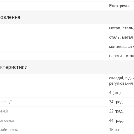
Електричне
товлення
метал, сталь
сталь, метал
металева сітк
пластик, ста
актеристики
складні, відк
регулювання
4 (шт.)
 секції
74 град.
екції
22 град.
ї секції
44 град.
ужби ліжка
15 років