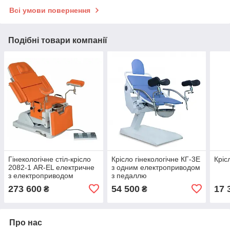
Всі умови повернення
Подібні товари компанії
Гінекологічне стіл-крісло
Крісло гінекологічне КГ-3Е
Кріс
2082-1 AR-EL електричне
з одним електроприводом
з електроприводом
з педаллю
273 600
54 500
17 
₴
₴
Про нас