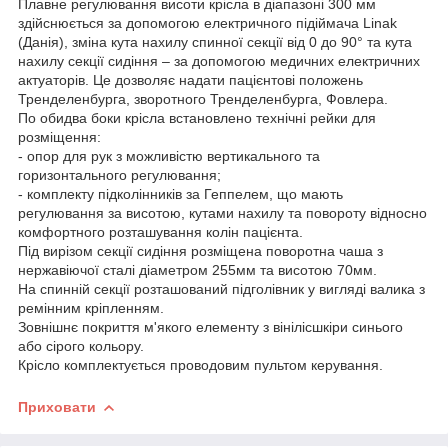
Плавне регулювання висоти крісла в діапазоні 300 мм
здійснюється за допомогою електричного підіймача Linak
(Данія), зміна кута нахилу спинної секції від 0 до 90° та кута
нахилу секції сидіння – за допомогою медичних електричних
актуаторів. Це дозволяє надати пацієнтові положень
Тренделенбурга, зворотного Тренделенбурга, Фовлера.
По обидва боки крісла встановлено технічні рейки для
розміщення:
- опор для рук з можливістю вертикального та
горизонтального регулювання;
- комплекту підколінників за Геппелем, що мають
регулювання за висотою, кутами нахилу та повороту відносно
комфортного розташування колін пацієнта.
Під вирізом секції сидіння розміщена поворотна чаша з
нержавіючої сталі діаметром 255мм та висотою 70мм.
На спинній секції розташований підголівник у вигляді валика з
ремінним кріпленням.
Зовнішнє покриття м'якого елементу з вінілісшкіри синього
або сірого кольору.
Крісло комплектується проводовим пультом керування.
Приховати