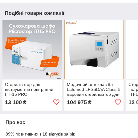
Подібні товари компанії
Стерилізатор для
Медичний автоклав 8л
Стер
інструментів повітряний
Lafomed LFSSDAA Class B
інст
ГП-15 PRO
паровий стерилізатор для
ГП-
косметології,
13 100
104 975
12 
₴
₴
лабораторний автоклав
Про нас
89% позитивних з 18 відгуків за рік