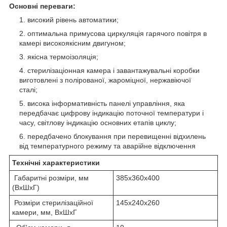
Основні переваги:
високий рівень автоматики;
оптимальна примусова циркуляція гарячого повітря в
камері високоякісним двигуном;
якісна термоізоляція;
стерилізаціонная камера і завантажувальні коробки
виготовлені з полірованої, жароміцної, нержавіючої
сталі;
висока інформативність панелі управління, яка
передбачає цифрову індикацію поточної температури і
часу, світлову індикацію основних етапів циклу;
передбачено блокування при перевищенні відхилень
від температурного режиму та аварійне відключення
Технічні характеристики
Габаритні розміри, мм
385х360х400
(ВхШхГ)
Розміри стерилізаційної
145x240x260
камери, мм, ВхШхГ