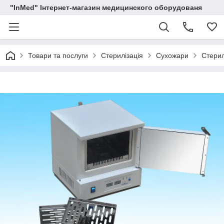
"InMed" Інтернет-магазин медицинского оборудованя
Товари та послуги
Стерилізація
Сухожари
Стерил