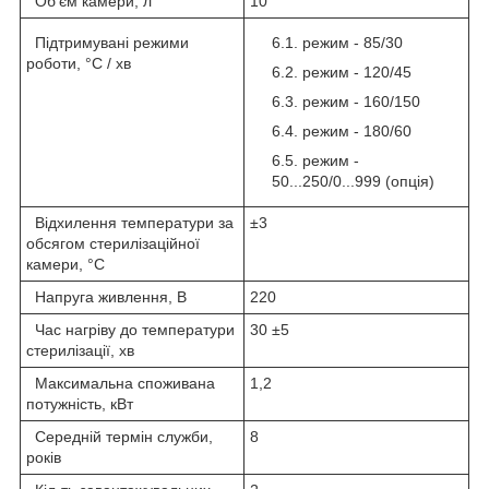
Об'єм камери, л
10
Підтримувані режими
режим - 85/30
роботи, °С / хв
режим - 120/45
режим - 160/150
режим - 180/60
режим -
50...250/0...999 (опція)
Відхилення температури за
±3
обсягом стерилізаційної
камери, °С
Напруга живлення, В
220
Час нагріву до температури
30 ±5
стерилізації, хв
Максимальна споживана
1,2
потужність, кВт
Середній термін служби,
8
років