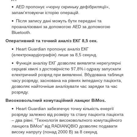
AED пропонує «чорну скриньку дефібриляції»,
запам'ятовуючи історію операцій.
Після запису дані можуть бути передані та
проаналізовані за допомогою AED за допомогою
Bluetooth.
Оперативний та точний аналіз ЕКГ 8,5 сек.
Heart Guardian пропонує аналіз ЕКГ
(електрокардіографія) лише за 8,5 секунд.
Функція аналізу ЕКГ дозволяє виявляти нерегулярні
серцеві хвилі з достовірністю 97,8% і одразу запускати
електричний розряд при виявленні. Вбудована таблиця
часу розряду, заснована на рівнях імпедансу пацієнта,
дозволяє найточніше аналізувати час зарядки та час
розряду.
Високовольтний комутаційний ланцюг BiMos.
Heart Guardian забезпечує точну кількість енергії
розряду залежно від розміру та стану пацієнта пацієнта
– два рівні. "Технологія високовольтного комутаційного
ланцюга BiMos" від RADIANQBIO дозволяє подавати
високу напругу (понад 2000 В) за 8 секунд.