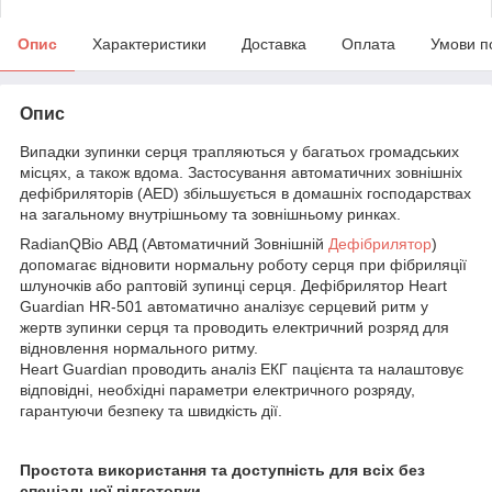
Опис
Характеристики
Доставка
Оплата
Умови п
Опис
Випадки зупинки серця трапляються у багатьох громадських
місцях, а також вдома. Застосування автоматичних зовнішніх
дефібриляторів (AED) збільшується в домашніх господарствах
на загальному внутрішньому та зовнішньому ринках.
RadianQBio АВД (Автоматичний Зовнішній
Дефібрилятор
)
допомагає відновити нормальну роботу серця при фібриляції
шлуночків або раптовій зупинці серця. Дефібрилятор Heart
Guardian HR-501 автоматично аналізує серцевий ритм у
жертв зупинки серця та проводить електричний розряд для
відновлення нормального ритму.
Heart Guardian проводить аналіз ЕКГ пацієнта та налаштовує
відповідні, необхідні параметри електричного розряду,
гарантуючи безпеку та швидкість дії.
Простота використання та доступність для всіх без
спеціальної підготовки.