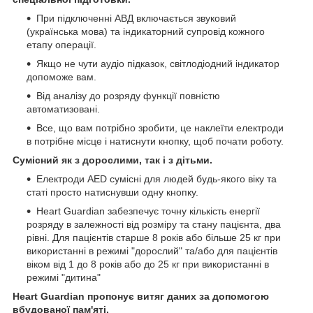
При підключенні АВД включається звуковий
(українська мова) та індикаторний супровід кожного
етапу операції.
Якщо не чути аудіо підказок, світлодіодний індикатор
допоможе вам.
Від аналізу до розряду функції повністю
автоматизовані.
Все, що вам потрібно зробити, це наклеїти електроди
в потрібне місце і натиснути кнопку, щоб почати роботу.
Сумісний як з дорослими, так і з дітьми.
Електроди AED сумісні для людей будь-якого віку та
статі просто натиснувши одну кнопку.
Heart Guardian забезпечує точну кількість енергії
розряду в залежності від розміру та стану пацієнта, два
рівні. Для пацієнтів старше 8 років або більше 25 кг при
використанні в режимі "дорослий" та/або для пацієнтів
віком від 1 до 8 років або до 25 кг при використанні в
режимі "дитина"
Heart Guardian пропонує витяг даних за допомогою
вбудованої пам'яті.