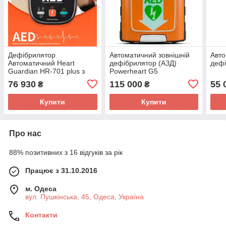
Дефібрилятор
Автоматичний зовнішній
Авто
Автоматичний Heart
дефібрилятор (АЗД)
дефі
Guardian HR-701 plus з
Powerheart G5
монітором
76 930
115 000
55 
₴
₴
Купити
Купити
Про нас
88% позитивних з 16 відгуків за рік
Працює з 31.10.2016
м. Одеса
вул. Пушкінська, 45, Одеса, Україна
Контакти