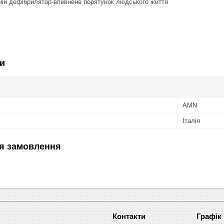
ній дефібрилятор-впевнене порятунок людського життя
и
AMN
Італія
я замовлення
Графік