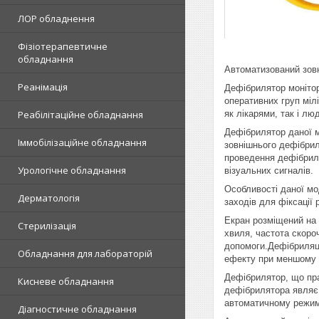
ЛОР обладнення
Фізіотерапевтичне
обладнання
Автоматизований зов
Реанімація
Дефібрилятор монітор
оперативних груп міл
як лікарями, так і л
Реабілітаційне обладнання
Дефібрилятор даної м
Іммобілізаційне обладнання
зовнішнього дефібрил
проведення дефібриля
Урологічне обладнання
візуальних сигналів.
Особливості даної мо
Дерматологія
заходів для фіксації
Екран розміщений на 
Стерилізація
хвиля, частота скороч
допомоги.Дефібриляці
Обладнання для лабораторій
ефекту при меншому р
Дефібрилятор, що пр
Кисневе обладнання
дефібрилятора являє 
автоматичному режимі
Діагностичне обладнання