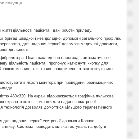
нок покупця
життєдіяльності пацієнта і дані роботи приладу.
ї бригад швидкої і невідкладної допомоги загального профілю,
і аеропортів, для надання першої допомоги медичної допомоги,
вої діяльності.
фібрилятора. Після накладення електродів автоматичного
еву діяльність пацієнта і пропонує натиснути кнопку для
інацією мовних і текстових повідомлень, а також звукових і
стовувати в якості монітора при проведенні реанімаційних
риладу.
ністю 480x320. На екрані відображається графічна пульсова
тині екрана текстові команди для надання екстреної
я технологія дозволяє домогтися більшого терапевтичного
я для надання першої екстреної допомоги.Корпус
 впливу. Система проводить кілька тестувань на добу в