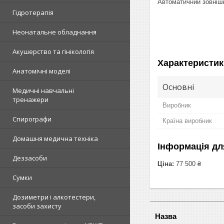
Автоматичний зовніш
Гідротерапія
Неонатальне обладнання
Акушерство та гінікологія
Характеристик
Анатомічні моделі
Основні
Медичні навчальні
тренажери
Виробник
Спирографи
Країна виробник
Домашня медична техніка
Інформація дл
Деззасоби
Ціна:
77 500 ₴
Сумки
Дозиметри і алкотестери,
засоби захисту