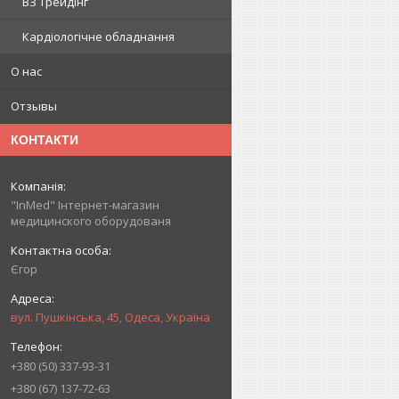
ВЗ Трейдінг
Кардіологічне обладнання
О нас
Отзывы
КОНТАКТИ
"InMed" Інтернет-магазин
медицинского оборудованя
Єгор
вул. Пушкінська, 45, Одеса, Україна
+380 (50) 337-93-31
+380 (67) 137-72-63