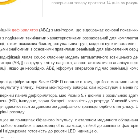
повернення товару протягом 14 днів
за раху
нішній
дефібрилятор
(АВД) з монітором, що відображає основні показники 
 з подібними технічними характеристиками розрахований для комплектаці
іції, також пожежних бригад, рятувальних груп, медичні пункти вокзалів 
юдьми знайомими з основними правилами реанімації для відновлення серце
одифікації являє собою класичну модель автоматичного зовнішнього де
ятора (АВД) на грудну клітку пацієнта, апарат автоматично аналізує серц
ції, якщо це необхідно. АВД інформує оператора під час реанімації комб
делі дефібрилятора Saver ONE D полягає в тому, що його можливо викори
 результату впливу. Режим моніторингу вибирає сам користувач в меню п
верхній панелі дефібрилятора, має Розмір 5.7 дюймів з роздільною здат
ень (HR), імпеданс, заряд батареї і готовність до розряду. У нижній час
я здійснюється за допомогою двофазного трапецієподібного імпульсу. Ц
івні розряду.
ацює на принципах біфазного імпульсу, є еталоном медичного обладнанн
собою моноблок з високоміцної пластмаси, стійкої до зовнішніх факторів
 і відображає готовність до роботи LED індикацією.