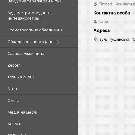
Вакуумна терапія ран NPWT
"InMed" Інтернет-
Аудіометри імпедансні,
импедансметры
Єгор
Стоматологічне обладнання
вул. Пушкінська, 4
Обладнання heaco (англія)
Casada, Німеччина
Zepter
Техніка ZENET
Атон
Омега
Медична меблі
ALUMIX