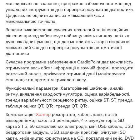
має вирішальне значення, програмне забезпечення має ряд
унікальних інструментів для перевірки результатів діагностики.
Це дозволяє оцінити запис за мінімальний час з
максимальною точністю.
Завдяки використанню сучасних технологій та інноваційних
рішення прилад забезпечує найвищу якість сигналу навіть в
дуже складних умовах, що дає можливість лікарю витрачати
мінімальний час для перевірки результатів автоматичної
діагностики.
Сучасне програмне забезпечення CardioPoint дає можливість
отримувати весь обсяг інформації в зручній формі, проводити
ретельний аналіз, архівувати отримані дані і моніторувати
стан пацієнта протягом тривалого часу.
Функціональні параметри: багаторівневі шаблони, аналіз
ритму, виявлення кардіостимулятора, оцінка варіабельності,
тренди варіабельності серцевого ритму, оцінка ST, ST тренди,
таблиця оцінки QT, QTc, тренди QT, QTc.
Комплектація:
Холтер
реєстратор, кабель пацієнта з 5
відведеннями, чохол з 3 ремінцями, 4-х акумуляторів, SD
карта 2 ГБ, 50 самоклеючих електродів, міні USB кабель, USB
бездротовий модуль, USB зарядний пристрій, зчитувач SD
карти, керівництво користувача на CD, портативний кейс, DVD