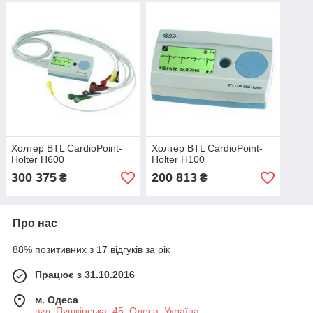
Холтер BTL CardioPoint-
Холтер BTL CardioPoint-
Holter H600
Holter H100
300 375
200 813
₴
₴
Про нас
88% позитивних з 17 відгуків за рік
Працює з 31.10.2016
м. Одеса
вул. Пушкінська, 45, Одеса, Україна