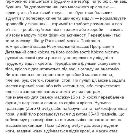
гармонійно впишеться в будь-який інтер'єр, чи то офіс, чи ваш
будинок. За допомогою нашого масажного крісла ви: —
підвищте свій життєвий тонус — позбудетеся больових
відчуттів у попереку, спині та шийному відділі — нормалізуєте
кровообіг у тканинах — отримайте глибоке розминання всіх
м'язів — реабілітуйтеся після травми або хвороби — зніміть
м'язову напругу після фізичної активності Передбачені такі
типи масажу: Шіацу Роликовий масаж Повітряно-
компресійний масаж Розминальний масаж Прогрівання
Детальний опис крісла та його особливості: Крісло містить
рухомі масажні групи роликів у поперековому відділі та
грудному відділі хребта. Передбачена функція сканування
тіла, крісло підлаштовується під вас, з огляду на анатомію.
Виготовляється повітряно-компресійний масаж голови,
плечей, рук, стегон, гомілки, стоп.
На
пульті ДК можна задати
масаж окремої зони або всіх частин тіла, або скористатися
однією з запропонованих автоматичних програм,
призначених для сеансу масажу-15 хв. У кріслі передбачена
функція нагрівання спинки та сидіння крісла. Нульова
гравітація (Zero Gravity), або найзручніша та найкомфортніша
поза, у якій тіло розташовується під кутом 35-40 градусів, що
забезпечує рівномірніше та оптимальніше навантаження на
масажні механізми. Поза «Zero gravity» дає змогу підняти
ноги, завдяки чому відбувається відтік крові, а масаж стає