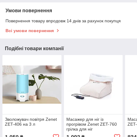
Умови повернення
Повернення товару впродовж 14 днів за рахунок покупця
Всі умови повернення
Подібні товари компанії
Зволожувач повітря Zenet
Масажер для ніг із
Маса
ZET-406 на 3 л
прогрівом Zenet ZET-760
ZET
грілка для ніг
1 050
1 092
824