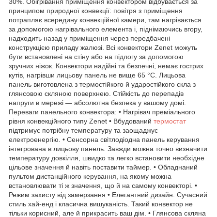
30%. Обігрівання приміщення конвектором відбувається за
принципом природної конвекції: повітря з приміщення
потрапляє всередину конвекційної камери, там нагрівається
за допомогою нагрівального елемента і, піднімаючись вгору,
надходить назад у приміщення через передбачені
конструкцією приладу жалюзі. Всі конвектори Zenet можуть
бути встановлені на стіну або на підлогу за допомогою
зручних ніжок. Конвектори надійні та безпечні, немає гострих
кутів, нагрівши лицьову панель не вище 65 °C. Лицьова
панель виготовлена з термостійкого й ударостійкого скла з
глянсовою скляною поверхнею. Стійкість до перепадів
напруги в мережі — абсолютна безпека у вашому домі.
Переваги панельного конвектора: • Нагрівач преміального
рівня конвекційного типу Zenet • Вбудований
термостат
підтримує потрібну температуру та заощаджує
електроенергію. • Сенсорна світлодіодна панель керування
інтегрована в лицьову панель. Завжди можна точно визначити
температуру довкілля, швидко та легко встановити необхідне
цільове значення й навіть поставити таймер. • Обладнаний
пультом дистанційного керування, на якому можна
встановлювати ті ж значення, що й на самому конвекторі. •
Режим захисту від замерзання • Елегантний дизайн. Сучасний
стиль хай-енд і класична вишуканість. Такий конвектор не
тільки корисний, але й прикрасить ваш дім. • Глянсова скляна