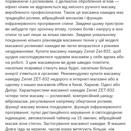
порівнюючи з роликовим, є делікатне оброблення м'язів —
ефект нічим не відрізняється від якісного ручного масажу,
виробленого професіоналом. Також ця масажна накидка має
традиційні ролики, вібраційний механізм і функцію
інфрачервоного прогрівання спини. Завдяки цьому пристрою
ви забудете про хронічну втому, головні болів і напругу в зоні
спини та шиї лише за кілька хвилин. Завдяки унікальному
поєднанню кількох різновидів масажних технік у цій моделі
масажної роликової накидки ви легко впораєтеся з різними
нездужаннями. Купити масажну накидку Zenet Zet-832, щоб
щодня насолоджуватися чудовим масажем у себе вдома або
на роботі. З цим масажером ви дуже швидко помітите,
наскільки яскравіші стануть ваші будні, наскільки більше
енергії з'явиться в організмі. Рекомендуємо купити масажну
накидку Zenet ZET-832 недорого в інтернет-магазині або в
одному з наших магазинів offline в Києві, Харкові, Одесі або
Дніпрі. Характеристики масажної накидки Zenet ZET-832:
чотири типи масажу — роликовий, компресійний,шиацу,
вібромасаж; регулювання напрямку обертання роликів;
функції масажу можна поєднувати; функція інфрачервоного
прогрівання; пульт дистанційного керування зі світлодіодною
індикацією; автоматичний таймер на 15 хвилин; вібраційний
масаж зони стегон; Застосування масажної накидки: В машині
Довга їзда за кермом, часові корки витягують більше, ніж