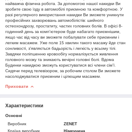
найважча фізична робота. За допомогою нашої накидки Ви
зробите свою їзду в автомобілі приємною та комфортною. У
разі регулярного використання накидки Ви зможете уникнути
професійних захворювань автомобілістів: шийного
остеохондрозу, простатиту, частих головних болів. В офісі 8-
годинний день за комп'ютером буде набагато приємнішим,
якщо час від часу ви зможете побалувати себе приємним і
легким масажем. Уже поле 15 хвилин такого масажу йде стан
сонливості, з'являється бадьорість і легкість у всьому тілі.
Завдяки поліпшенню кровообігу нормалізується живлення
головного мозку та зникають вечірні головні болі. Вдома
Будинки накидкою зможуть користуватися всі члени сім'ї.
Сидячи перед телевізором, за робочим столом Ви зможете
насолоджуватися приємним і цілющим масажем.
Приховати
Характеристики
Основні
Виробник
ZENET
Країна виробник
Німеччина