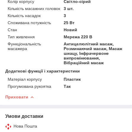
Колір корпусу
Світло-сірий
Кількість масажних головок
3 шт.
Кількість насадок
3
Споживана потужність
25 Вт
Стан
Новий
Тип живлення
Мережа 220 В
Функціональність
Антицелюлітний масаж,
масажера
Розминаючий масаж, Масаж
шиацу, Інфрачервоне
випромінювання,
Вібраційний масаж
Додаткові функції і характеристики
Матеріал корпусу
Пластик
Прогумована рукоятка
Так
Приховати
Умови доставки
Нова Пошта