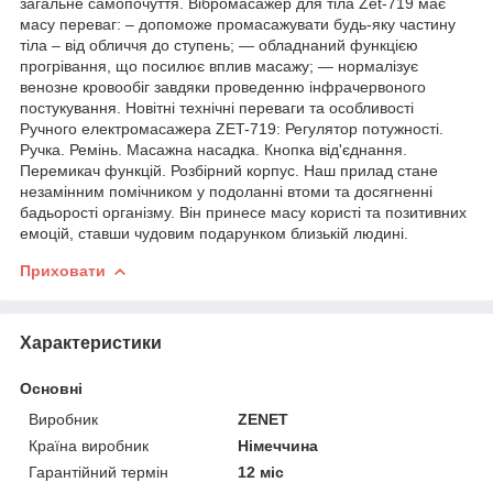
загальне самопочуття. Вібромасажер для тіла Zet-719 має
масу переваг: – допоможе промасажувати будь-яку частину
тіла – від обличчя до ступень; — обладнаний функцією
прогрівання, що посилює вплив масажу; — нормалізує
венозне кровообіг завдяки проведенню інфрачервоного
постукування. Новітні технічні переваги та особливості
Ручного електромасажера ZET-719: Регулятор потужності.
Ручка. Ремінь. Масажна насадка. Кнопка від'єднання.
Перемикач функцій. Розбірний корпус. Наш прилад стане
незамінним помічником у подоланні втоми та досягненні
бадьорості організму. Він принесе масу користі та позитивних
емоцій, ставши чудовим подарунком близькій людині.
Приховати
Характеристики
Основні
Виробник
ZENET
Країна виробник
Німеччина
Гарантійний термін
12 міс