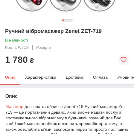
Ручний вібромасажер Zenet ZET-719
В наявності
Код: UA/719
Роздріб
1 780
₴
Опис
Характеристики
Доставка
Оплата
Умови п
Опис
Масажер
для тіла та обличчя Zenet 719 Ручний масажер Zet-
719 — це портативний девайс, який зможе надати послуги
постукувального вібромасажу в будь-який зручний для Вас
час! Такий масаж неабияк поліпшить кровообіг організму, а
також розслабить м'язи, заспокоїть нерви та просто поліпшить