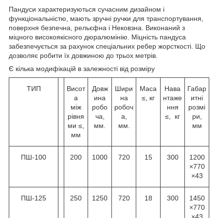
Пандуси характеризуються сучасним дизайном і
функціональністю, мають зручні ручки для транспортування,
поверхня безпечна, рельєфна і Нековзна. Виконаний з
міцного високоякісного дюралюмінію. Міцність пандуса
забезпечується за рахунок спеціальних ребер жорсткості. Що
дозволяє робити їх довжиною до трьох метрів.
Є кілька модифікацій в залежності від розміру
ТИП
Висот
Довж
Шири
Маса
Нава
Габар
а
ина
на
≤, кг
нтаже
итні
між
робо
робоч
ння
розмі
рівня
ча,
а,
≤, кг
ри,
ми ≤,
мм.
мм.
мм
мм
ПШ-100
200
1000
720
15
300
1200
×770
×43
ПШ-125
250
1250
720
18
300
1450
×770
×43