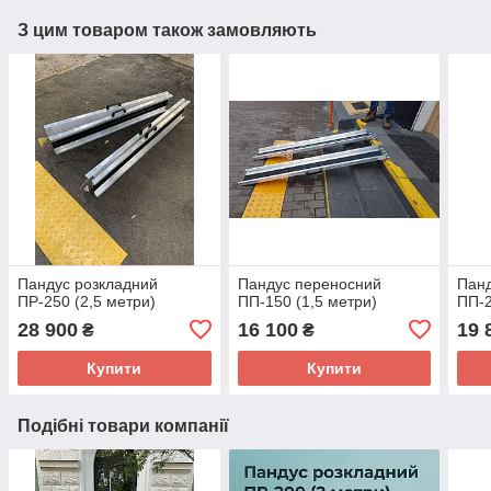
З цим товаром також замовляють
Пандус розкладний
Пандус переносний
Пан
ПР-250 (2,5 метри)
ПП-150 (1,5 метри)
ПП-2
28 900
16 100
19 
₴
₴
Купити
Купити
Подібні товари компанії