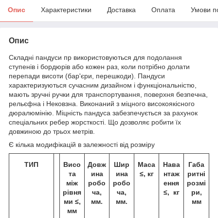
Опис
Характеристики
Доставка
Оплата
Умови п
Опис
Складні пандуси пр використовуються для подолання
ступенів і бордюрів або кожен раз, коли потрібно долати
перепади висоти (бар'єри, перешкоди). Пандуси
характеризуються сучасним дизайном і функціональністю,
мають зручні ручки для транспортування, поверхня безпечна,
рельєфна і Нековзна. Виконаний з міцного високоякісного
дюралюмінію. Міцність пандуса забезпечується за рахунок
спеціальних ребер жорсткості. Що дозволяє робити їх
довжиною до трьох метрів.
Є кілька модифікацій в залежності від розміру
ТИП
Висо
Довж
Шир
Маса
Нава
Габа
та
ина
ина
≤, кг
нтаж
ритні
між
робо
робо
ення
розмі
рівня
ча,
ча,
≤, кг
ри,
ми ≤,
мм.
мм.
мм
мм