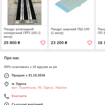
Пандус розкладний
Пандус широкий ПШ-100
Пан
поперечний ПРП-100 (1
(1 метр)
ПП-1
метр)
25 800
23 200
16 
₴
₴
Про нас
89% позитивних з 18 відгуків за рік
Працює з 31.10.2016
м. Одеса
вул. Пушкінська, 45, Одеса, Україна
Контакти
Сьогодні вихідний