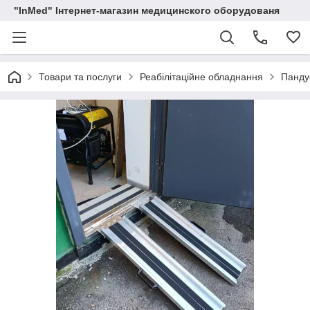
"InMed" Інтернет-магазин медицинского оборудованя
Товари та послуги
Реабілітаційне обладнання
Пандус