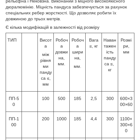
рельєфна і Нековзна. Виконаний з міцного високоякісного
дюралюмінію. Міцність пандуса забезпечується за рахунок
спеціальних ребер жорсткості. Що дозволяє робити їх
довжиною до трьох метрів.
Є кілька модифікацій в залежності від розміру
ТИП
Висот
Робоч
Робоч
Вага
Наван
Розмі
а
а
а
≤, кг
тажен
ри,
довжи
шири
ість
мм
між
на,
на,
панду
рівня
мм.
са ≤,
ми
мм.
кг
панду
са ≤,
мм
ПП-5
100
500
185
2,5
300
600×3
0
00×60
ПП-1
200
1000
185
4,4
300
1100×
00
300×6
0