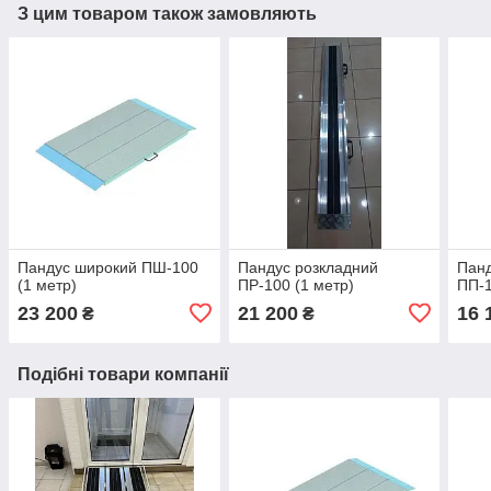
З цим товаром також замовляють
Пандус широкий ПШ-100
Пандус розкладний
Пан
(1 метр)
ПР-100 (1 метр)
ПП-1
23 200
21 200
16 
₴
₴
Подібні товари компанії