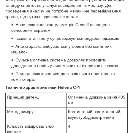
та ряду спецтестів у галузі дослідження гемостазу. Для
проведення аналізу не потрібне механічне перемішування
зразка, що суттєво здешевлює аналіз.
Нове покоління коагулометрів С-серії оснащене
сенсорним екраном
Кожен етап тесту супроводжується рядком-підказкою
Аналіз зразка відбувається у кюветі без магнітних
мішалок
Сучасна оптична система дозволяє проводити
дослідження навіть у липемічних та іктеричних зразках
Прилад підключається до зовнішнього принтера та
комп'ютера.
Технічні характеристики Helena C-4
Принцип детекції
Оптичний, довжина хвилі 405
нм
Метод виміру
Клотинговий, хромогенний,
імунотурбідиметричний
Кількість вимірювальних
4
каналів