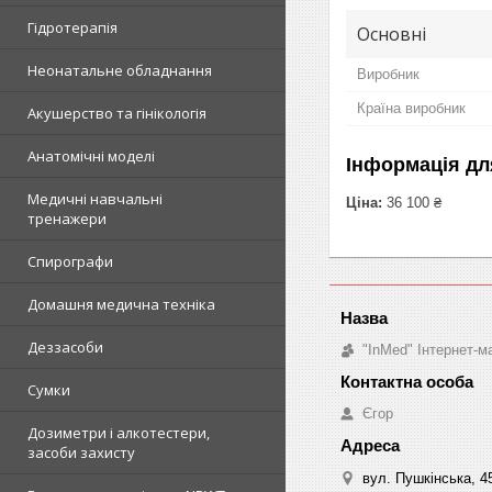
Гідротерапія
Основні
Неонатальне обладнання
Виробник
Країна виробник
Акушерство та гінікологія
Анатомічні моделі
Інформація дл
Медичні навчальні
Ціна:
36 100 ₴
тренажери
Спирографи
Домашня медична техніка
Деззасоби
"InMed" Інтернет-
Сумки
Єгор
Дозиметри і алкотестери,
засоби захисту
вул. Пушкінська, 4