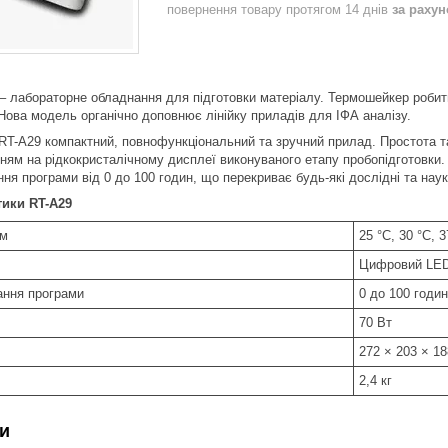
повернення товару протягом 14 днів
за раху
– лабораторне обладнання для підготовки матеріалу. Термошейкер робит
 Нова модель органічно доповнює лінійку приладів для ІФА аналізу.
T-A29 компактний, повнофункціональний та зручний прилад. Простота та
ням на рідкокристалічному дисплеї виконуваного етапу пробопідготовки.
ня програми від 0 до 100 годин, що перекриває будь-які дослідні та наук
тики RT-A29
им
25 °С, 30 °С, 3
Цифровий LED
ання програми
0 до 100 годин
70 Вт
272 × 203 × 1
2,4 кг
и