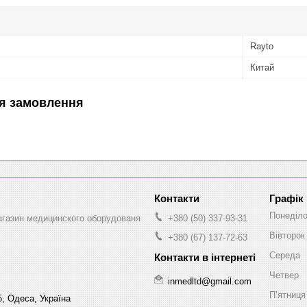
Rayto
Китай
я замовлення
Графік
Понеділ
магазин медицинского оборудованя
+380 (50) 337-93-31
Вівторок
+380 (67) 137-72-63
Середа
Четвер
inmedltd@gmail.com
Пʼятниця
5, Одеса, Україна