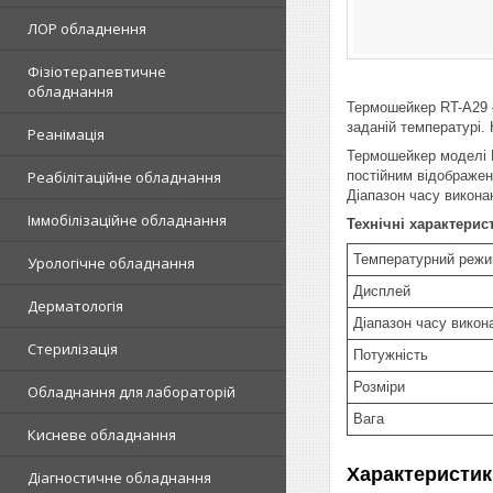
ЛОР обладнення
Фізіотерапевтичне
обладнання
Термошейкер RT-A29 
заданій температурі.
Реанімація
Термошейкер моделі R
постійним відображен
Реабілітаційне обладнання
Діапазон часу виконан
Іммобілізаційне обладнання
Технічні характерис
Температурний реж
Урологічне обладнання
Дисплей
Дерматологія
Діапазон часу викон
Стерилізація
Потужність
Розміри
Обладнання для лабораторій
Вага
Кисневе обладнання
Характеристик
Діагностичне обладнання