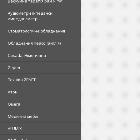
Вакуумна терапія ран NPWT
Аудіометри імпедансні,
импедансметры
Стоматологічне обладнання
Обладнання heaco (англія)
Casada, Німеччина
Zepter
Техніка ZENET
Атон
Омега
Медична меблі
ALUMIX