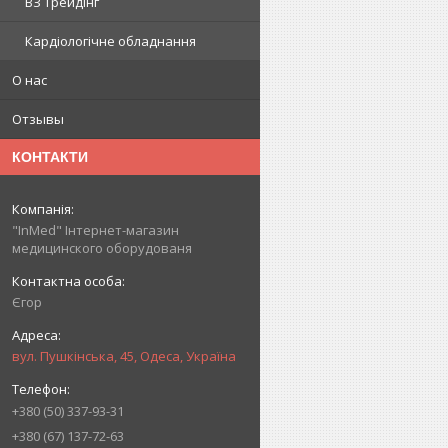
ВЗ Трейдінг
Кардіологічне обладнання
О нас
Отзывы
КОНТАКТИ
"InMed" Інтернет-магазин
медицинского оборудованя
Єгор
вул. Пушкінська, 45, Одеса, Україна
+380 (50) 337-93-31
+380 (67) 137-72-63