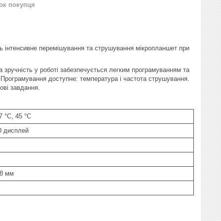
нок покупця
ь інтенсивне перемішування та струшування мікропланшет при
 зручність у роботі забезпечується легким програмуванням та
 Програмування доступне: температура і частота струшування.
ові завдання.
7 °С, 45 °С
 дисплей
88 мм