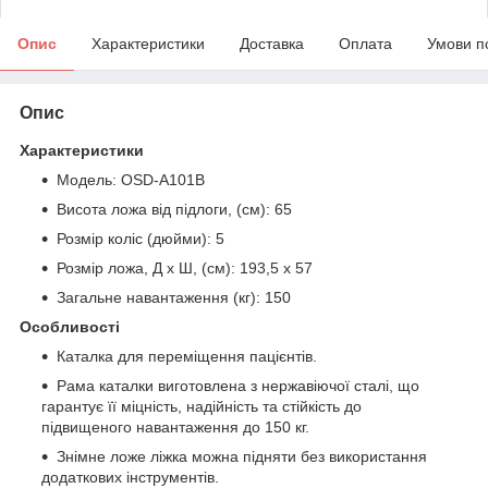
Опис
Характеристики
Доставка
Оплата
Умови п
Опис
Характеристики
Модель: OSD-A101B
Висота ложа від підлоги, (см): 65
Розмір коліс (дюйми): 5
Розмір ложа, Д х Ш, (см): 193,5 х 57
Загальне навантаження (кг): 150
Особливості
Каталка для переміщення пацієнтів.
Рама каталки виготовлена з нержавіючої сталі, що
гарантує її міцність, надійність та стійкість до
підвищеного навантаження до 150 кг.
Знімне ложе ліжка можна підняти без використання
додаткових інструментів.