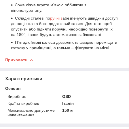
Ложе ліжка вкрите м'якою оббивкою з
пінополіуретану.
Складні сталеві по
ручні з
абезпечують швидкий доступ
до пацієнта та його додатковий захист. Для того, щоб
опустити або підняти поручні, необхідно повернути їх
на 180°, і вони будуть автоматично заблоковані.
П'ятидюймові колеса дозволяють швидко переміщати
каталку у приміщенні, а гальма – фіксувати на місці.
Приховати
Характеристики
Основні
Виробник
ОSD
Країна виробник
Італія
Максимально допустиме
150 кг
навантаження