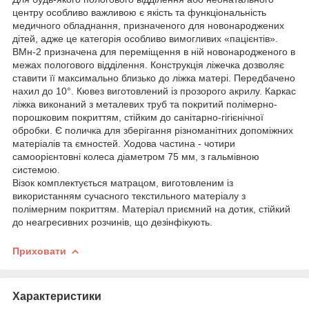
центру особливо важливою є якість та функціональність
медичного обладнання, призначеного для новонароджених
дітей, адже це категорія особливо вимогливих «пацієнтів».
ВМн-2 призначена для переміщення в ній новонародженого в
межах пологового відділення. Конструкція ліжечка дозволяє
ставити її максимально близько до ліжка матері. Передбачено
нахил до 10°. Кювез виготовлений із прозорого акрилу. Каркас
ліжка виконаний з металевих труб та покритий полімерно-
порошковим покриттям, стійким до санітарно-гігієнічної
обробки. Є поличка для зберігання різноманітних допоміжних
матеріалів та ємностей. Ходова частина - чотири
самоорієнтовні колеса діаметром 75 мм, з гальмівною
системою.
Візок комплектується матрацом, виготовленим із
використанням сучасного текстильного матеріалу з
полімерним покриттям. Матеріал приємний на дотик, стійкий
до неагресивних розчинів, що дезінфікують.
Приховати
Характеристики