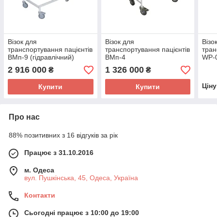
Візок для
Візок для
Візо
транспортування пацієнтів
транспортування пацієнтів
тран
ВМп-9 (гідравлічний)
ВМп-4
WP-
2 916 000
1 326 000
₴
₴
Цін
Купити
Купити
Про нас
88% позитивних з 16 відгуків за рік
Працює з 31.10.2016
м. Одеса
вул. Пушкінська, 45, Одеса, Україна
Контакти
Сьогодні працює з 10:00 до 19:00