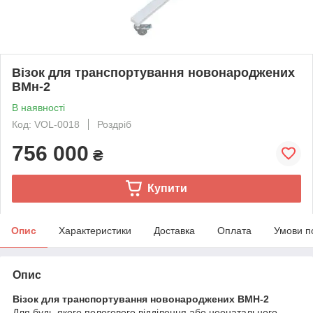
Візок для транспортування новонароджених
ВМн-2
В наявності
Код: VOL-0018
Роздріб
756 000
₴
Купити
Опис
Характеристики
Доставка
Оплата
Умови п
Опис
Візок для транспортування новонароджених ВМН-2
Для будь-якого пологового відділення або неонатального