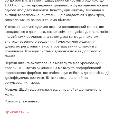
50 до 500 мл, а також підвішуваних ємностей з рідиною до
1000 мл під час проведення тривалих інфузій одночасно для
одного або двох пацієнтів. Конструкція штативу виконана у
вигляді телескопічної системи, що складається з двох труб,
закріплених на основі з трьома ніжками.
У верхній частині рухомої штанги розташований кошик, що
складається з двох незалежних знімних підвісів для флаконів з
інфузійними розчинами, а також двох гачків для систем
внутрішньовенного введення. Телескопічне з'єднання
дозволяє регулювати висоту розташування флаконів з
розчинами. Фіксація системи здійснюється за допомогою
гвинта.
Верхня штанга виготовлена з металу та має хромовану
поверхню. Штатив виконаний з металу та пофарбований
порошковою фарбою, що забезпечує стійкість до корозії та дії
дезінфікуючих розчинів. Штатив встановлений на
регульованих ніжках.
Модель ШДВп відрізняється від описаної вище наявністю
коліс.
Розміри упакованого
Приховати