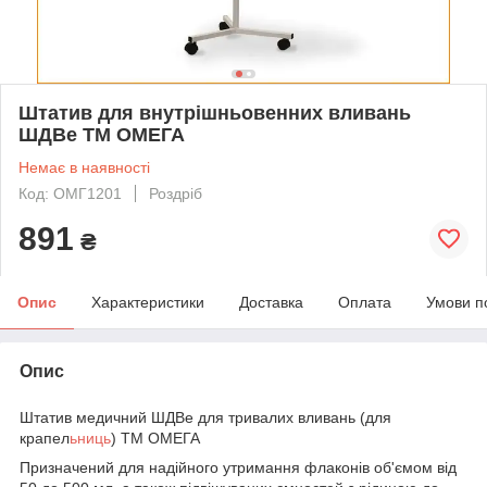
Штатив для внутрішньовенних вливань
ШДВе ТМ ОМЕГА
Немає в наявності
Код: ОМГ1201
Роздріб
891
₴
Опис
Характеристики
Доставка
Оплата
Умови п
Опис
Штатив медичний ШДВе для тривалих вливань (для
крапел
ьниць
) ТМ ОМЕГА
Призначений для надійного утримання флаконів об'ємом від