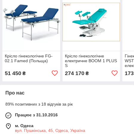
Крісло гінекологічне FG-
Крісло гінекологічне
Гіне
02.1 Famed (Польща)
електричне BOOM 1 PLUS
WST
S
елек
Пол
51 450
274 170
173
₴
₴
Про нас
89% позитивних з 18 відгуків за рік
Працює з 31.10.2016
м. Одеса
вул. Пушкінська, 45, Одеса, Україна