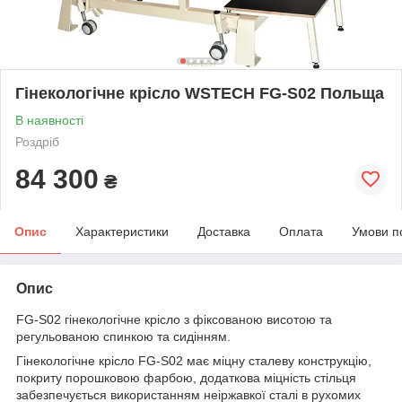
Гінекологічне крісло WSTECH FG-S02 Польща
В наявності
Роздріб
84 300
₴
Опис
Характеристики
Доставка
Оплата
Умови п
Опис
FG-S02 гінекологічне крісло з фіксованою висотою та
регульованою спинкою та сидінням.
Гінекологічне крісло FG-S02 має міцну сталеву конструкцію,
покриту порошковою фарбою, додаткова міцність стільця
забезпечується використанням неіржавкої сталі в рухомих