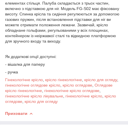
елементах стільця. Палуба складається з трьох частин,
включно з підставкою для ніг. Модель FG-S02 має фіксовану
висоту. Спинка крісла та сидіння регулюються за допомогою
газових пружин, після встановлення підставки для ніг ви
можете отримати положення лежачи. Зазвичай, крісло
обладнане гольфами, регульованими у всіх площинах,
контейнером із неіржавкої сталі та відкидною платформою
для зручного входу та виходу.
Як додаткові опції доступні:
- вішалка для паперу
- ручка
Гінекологічне крісло
,
крісло гінекологічне
,
крісло для огляду
,
гінекологічне оглядове крісло
,
крісло оглядове
,
Оглядове
крісло гінекологічне
,
гінекологічне крісло оглядове
,
гінекологічне крісло лікувальне
,
гінекологічне крісло
,
крісло
оглядове
,
крісло для огляду
Приховати