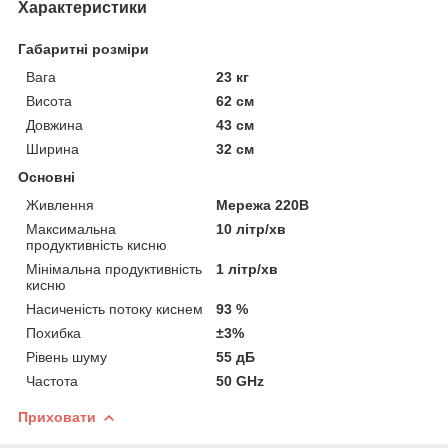
Характеристики
Габаритні розміри
Вага
23 кг
Висота
62 см
Довжина
43 см
Ширина
32 см
Основні
Живлення
Мережа 220В
Максимальна
10 літр/хв
продуктивність кисню
Мінімальна продуктивність
1 літр/хв
кисню
Насиченість потоку киснем
93 %
Похибка
±3%
Рівень шуму
55 дБ
Частота
50 GHz
Приховати