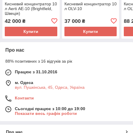
Кисневий концентратор 10
Кисневий концентратор 10
Кисн
л Aerti АЕ-10 (Brightfield,
л OLV-10
л OL
Швеція)
42 000
37 000
88 
₴
₴
Купити
Купити
Про нас
88% позитивних з 16 відгуків за рік
Працює з 31.10.2016
м. Одеса
вул. Пушкінська, 45, Одеса, Україна
Контакти
Сьогодні працює з 10:00 до 19:00
Показати весь графік роботи
Про нас