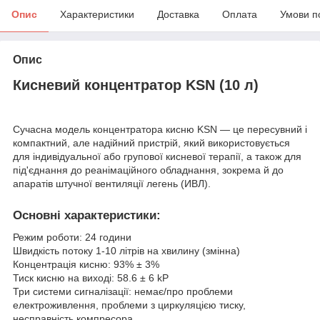
Опис
Характеристики
Доставка
Оплата
Умови п
Опис
Кисневий концентратор KSN (10 л)
Сучасна модель концентратора кисню KSN — це пересувний і
компактний, але надійний пристрій, який використовується
для індивідуальної або групової кисневої терапії, а також для
під'єднання до реанімаційного обладнання, зокрема й до
апаратів штучної вентиляції легень (ИВЛ).
Основні характеристики:
Режим роботи: 24 години
Швидкість потоку 1-10 літрів на хвилину (змінна)
Концентрація кисню: 93% ± 3%
Тиск кисню на виході: 58.6 ± 6 kP
Три системи сигналізації: немає/про проблеми
електроживлення, проблеми з циркуляцією тиску,
несправність компресора