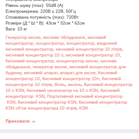
Рівень шуму (max): 55dB (А)
Електромережа: 220В ± 22В, 50Гц
Споживана потужність (max): 720Вт
Розміри (Д * Ш * В): 43см * 32см * 62см
Вага: 23 кг
Генератор кисню
,
кисневе обладнання
,
кисневий
концентратор
,
концентратор
,
концентратор
,
медичний
кисневий концентратор
,
кисневий концентратор 10 літрів
,
кисневий концентратор 10 л
,
кисневий концентратор 10
,
Кисневий концентратор
,
концентратор кисню
,
кисневе
обладнання
,
генератор кисню
,
кисневий концентратор для
будинку
,
кисневий апарат
,
апарат для кисня
,
Кисневий
концентратор 10
,
Кисневий концентратор 10л
,
Кисневий
концентратор 10 літрів
,
бісінь
,
кисень
,
Кисневий концентратор
10 л KSN
,
Кисневий оксигенатор на 10 л KSN
,
Кисневий
концентратор KSN
,
Портативний кисневий концентратор
KSN
,
Кисневий концентратор KSN
,
Кисневий концентратор
KSN об'єм концентратора 10 літрів
,
KSN
Приховати