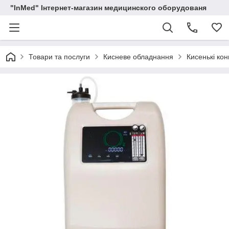
"InMed" Інтернет-магазин медицинского оборудованя
Товари та послуги
Кисневе обладнання
Кисенькі ко