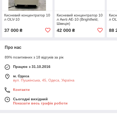
Кисневий концентратор 10
Кисневий концентратор 10
Кисн
л OLV-10
л Aerti АЕ-10 (Brightfield,
л OL
Швеція)
37 000
42 000
88 
₴
₴
Про нас
89% позитивних з 18 відгуків за рік
Працює з 31.10.2016
м. Одеса
вул. Пушкінська, 45, Одеса, Україна
Контакти
Сьогодні вихідний
Показати весь графік роботи