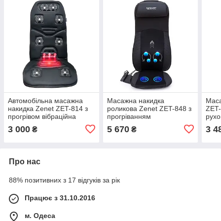
Автомобільна масажна
Масажна накидка
Маса
накидка Zenet ZET-814 з
роликова Zenet ZET-848 з
ZET-
прогрівом вібраційна
прогріванням
рухо
3 000
5 670
3 4
₴
₴
Про нас
88% позитивних з 17 відгуків за рік
Працює з 31.10.2016
м. Одеса