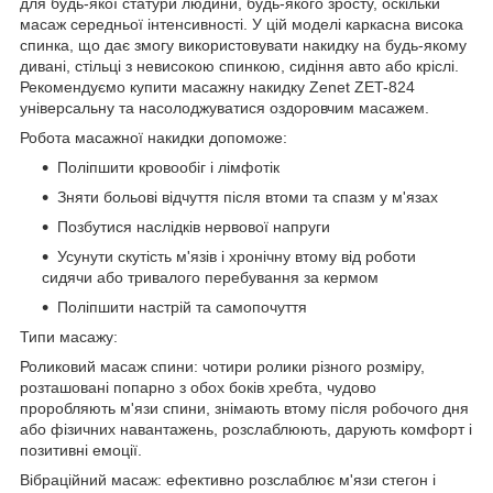
для будь-якої статури людини, будь-якого зросту, оскільки
масаж середньої інтенсивності. У цій моделі каркасна висока
спинка, що дає змогу використовувати накидку на будь-якому
дивані, стільці з невисокою спинкою, сидіння авто або кріслі.
Рекомендуємо купити масажну накидку Zenet ZET-824
універсальну та насолоджуватися оздоровчим масажем.
Робота масажної накидки допоможе:
Поліпшити кровообіг і лімфотік
Зняти больові відчуття після втоми та спазм у м'язах
Позбутися наслідків нервової напруги
Усунути скутість м'язів і хронічну втому від роботи
сидячи або тривалого перебування за кермом
Поліпшити настрій та самопочуття
Типи масажу:
Роликовий масаж спини: чотири ролики різного розміру,
розташовані попарно з обох боків хребта, чудово
проробляють м'язи спини, знімають втому після робочого дня
або фізичних навантажень, розслаблюють, дарують комфорт і
позитивні емоції.
Вібраційний масаж: ефективно розслаблює м'язи стегон і