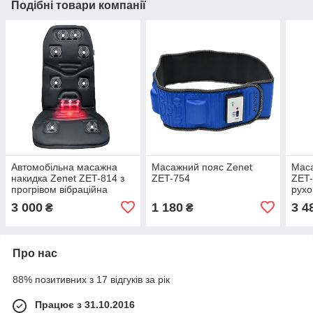
Подібні товари компанії
Автомобільна масажна
Масажний пояс Zenet
Маса
накидка Zenet ZET-814 з
ZET-754
ZET-
прогрівом вібраційна
рухо
3 000
1 180
3 4
₴
₴
Про нас
88% позитивних з 17 відгуків за рік
Працює з 31.10.2016