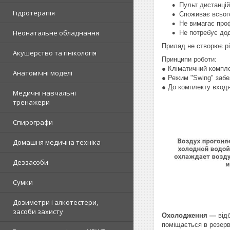
Пульт дистанцій
Гідротерапія
Споживає всього
Не вимагає проф
Неонатальне обладнання
Не потребує дод
Прилад не створює рі
Акушерство та гінікологія
Принципи роботи:
● Кліматичний компле
Анатомічні моделі
● Режим "Swing" забе
● До комплекту вход
Медичні навчальні
тренажери
Спирографи
Домашня медична техніка
Деззасоби
Сумки
Дозиметри і алкотестери,
засоби захисту
Охолодження —
відб
поміщається в резерв