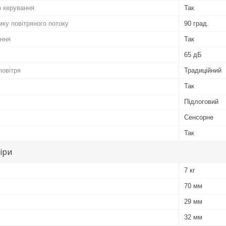
о керування
Так
ку повітряного потоку
90 град.
ення
Так
65 дБ
повітря
Традиційний
Так
Підлоговий
Сенсорне
Так
іри
7 кг
70 мм
29 мм
32 мм