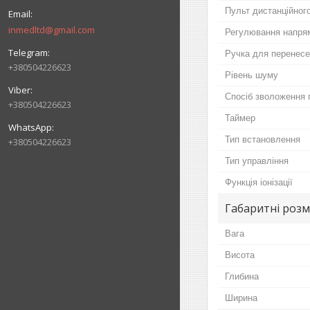
Пульт дистанційног
inmedltd@gmail.com
Регулювання напрям
Ручка для перенес
+380504226623
Рівень шуму
Спосіб зволоження 
+380504226623
Таймер
Тип встановлення
+380504226623
Тип управління
Функція іонізації
Габаритні розм
Вага
Висота
Глибина
Ширина