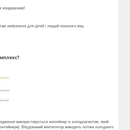
ж кондиціонер!
кі небезпечні для дітей і людей похилого віку.
омплекс?
лодження використовується контейнер із холодоагентом, який
контейнери). Вбудований вентилятор виводить потоки холодного