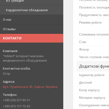
ВЗ Трейдінг
Потужність охолод
Кардіологічне обладнання
Продуктивність зво
О нас
Режими роботи
Отзывы
Споживана потужні
КОНТАКТИ
Стан
Фільтр
"InMed" Інтернет-магазин
Число ступенів очи
медицинского оборудованя
Додаткові функ
Єгор
Індикатор роботи
Дисплей
вул. Пушкінська, 45, Одеса, Україна
Колір корпусу
Матеріал корпусу
+380 (50) 337-93-31
Охолодження нижче
+380 (67) 137-72-63