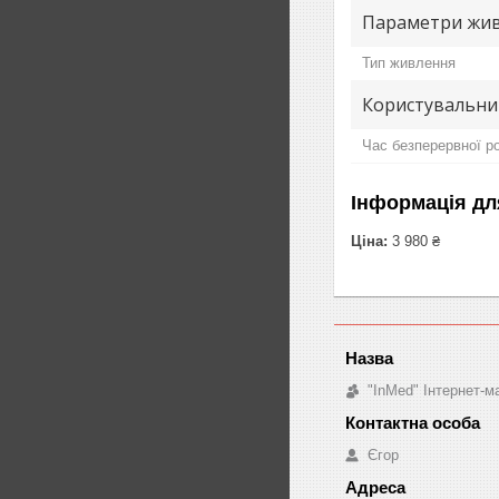
Параметри жив
Тип живлення
Користувальни
Час безперервної р
Інформація дл
Ціна:
3 980 ₴
"InMed" Інтернет-
Єгор