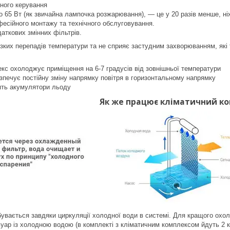
ного керування
 65 Вт (як звичайна лампочка розжарювання), — це у 20 разів менше, ні
есійного монтажу та технічного обслуговування.
аткових змінних фільтрів.
зких перепадів температури та не сприяє застудним захворюванням, які та
кс охолоджує приміщення на 6-7 градусів від зовнішньої температури
зпечує постійну зміну напрямку повітря в горизонтальному напрямку
ять акумулятори льоду
Як же працює кліматичний к
увається завдяки циркуляції холодної води в системі. Для кращого охо
уар із холодною водою (в комплекті з кліматичним комплексом йдуть 2 