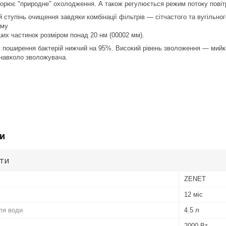
творює "природне" охолодження. А також регулюється режим потоку повіт
ступінь очищення завдяки комбінації фільтрів — сітчастого та вугільно
иму
их частинок розміром понад 20 нм (00002 мм).
 поширення бактерій нижчий на 95%. Високий рівень зволоження — мийка
 навколо зволожувача.
и
ути
ZENET
12 міс
ля води
4.5 л
2000 Вт