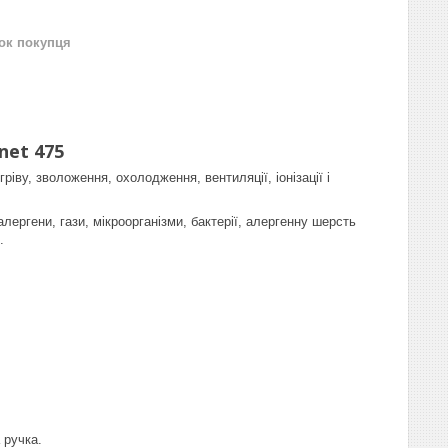
нок покупця
net 475
ву, зволоження, охолодження, вентиляції, іонізації і
ергени, гази, мікроорганізми, бактерії, алергенну шерсть
.
 ручка.