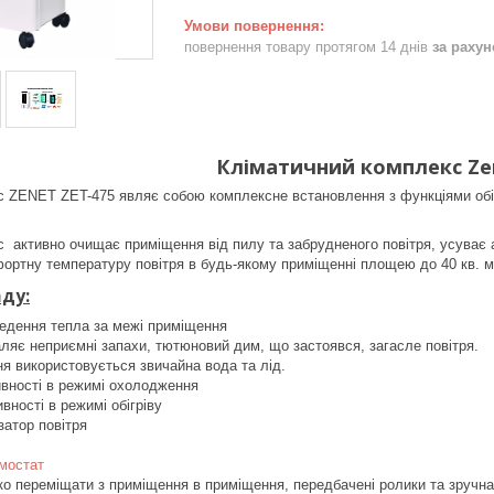
повернення товару протягом 14 днів
за раху
Кліматичний комплекс Ze
 ZENET ZET-475 являє собою комплексне встановлення з функціями обігрі
 активно очищає приміщення від пилу та забрудненого повітря, усуває ал
ортну температуру повітря в будь-якому приміщенні площею до 40 кв. м
ду:
ведення тепла за межі приміщення
яє неприємні запахи, тютюновий дим, що застоявся, загасле повітря.
я використовується звичайна вода та лід.
сивності в режимі охолодження
ивності в режимі обігріву
затор повітря
мостат
о переміщати з приміщення в приміщення, передбачені ролики та зручна