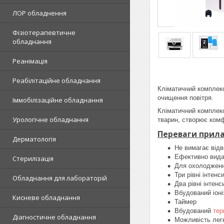
ЛОР обладнення
Фізіотерапевтичне
обладнання
Реанімація
Реабілітаційне обладнання
Кліматичний комплекс
очищення повітря.
Іммобілізаційне обладнання
Кліматичний комплекс
Урологічне обладнання
тварин, створює комф
Переваги прила
Дерматологія
Не вимагає від
Ефективно видал
Стерилізація
Для охолодженн
Три рівні інтен
Обладнання для лабораторій
Два рівні інтенс
Вбудований іоні
Кисневе обладнання
Таймер
Вбудований
тер
Діагностичне обладнання
Можливість легк