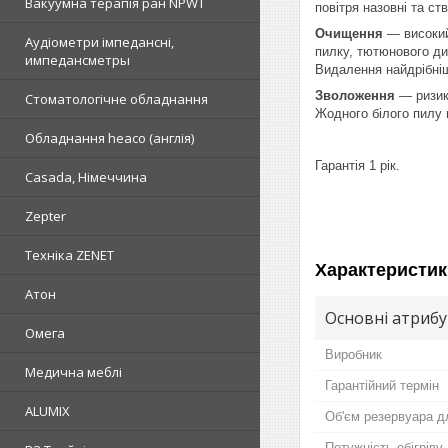
Вакуумна терапія ран NPWT
повітря назовні та с
Очищення
— високий 
Аудіометри імпедансні,
пилку, тютюнового д
импедансметры
Видалення найдрібніш
Зволоження
— ризик
Стоматологічне обладнання
Жодного білого пилу
Обладнання heaco (англія)
Гарантія 1 рік.
Casada, Німеччина
Zepter
Техніка ZENET
Характеристик
Атон
Основні атриб
Омега
Виробник
Медична меблі
Гарантійний термін
ALUMIX
Об'єм резервуара д
Потужність обігріву