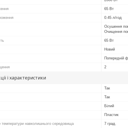
ження
65 Вт
ложення
0.45 л/год
Осушення пов
Очищення пові
сть
65 Вт
Новий
Попередній ф
щення
2
ції і характеристики
Так
Так
Білий
Пластик
 температури навколишнього середовища
7 град.