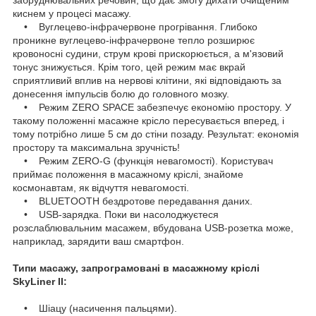
киснем у процесі масажу.
• Вуглецево-інфрачервоне прогрівання. Глибоко
проникне вуглецево-інфрачервоне тепло розширює
кровоносні судини, струм крові прискорюється, а м'язовий
тонус знижується. Крім того, цей режим має вкрай
сприятливий вплив на нервові клітини, які відповідають за
донесення імпульсів болю до головного мозку.
• Режим ZERO SPACE забезпечує економію простору. У
такому положенні масажне крісло пересувається вперед, і
тому потрібно лише 5 см до стіни позаду. Результат: економія
простору та максимальна зручність!
• Режим ZERO-G (функція невагомості). Користувач
приймає положення в масажному кріслі, знайоме
космонавтам, як відчуття невагомості.
• BLUETOOTH бездротове передавання даних.
• USB-зарядка. Поки ви насолоджуєтеся
розслаблювальним масажем, вбудована USB-розетка може,
наприклад, зарядити ваш смартфон.
Типи масажу, запрограмовані в масажному кріслі
SkyLiner II:
• Шіацу (насичення пальцями).