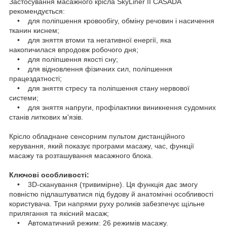
Застосування масажного крісла SkyLiner II CASADA
рекомендується:
• для поліпшення кровообігу, обміну речовин і насичення
тканин киснем;
• для зняття втоми та негативної енергії, яка
накопичилася впродовж робочого дня;
• для поліпшення якості сну;
• для відновлення фізичних сил, поліпшення
працездатності;
• для зняття стресу та поліпшення стану нервової
системи;
• для зняття напруги, профілактики виникнення судомних
станів литкових м'язів.
Крісло обладнане сенсорним пультом дистанційного
керування, який показує програми масажу, час, функції
масажу та розташування масажного блока.
Ключові особливості:
• 3D-сканування (тривимірне). Ця функція дає змогу
повністю підлаштуватися під будову й анатомічні особливості
користувача. Три напрями руху роликів забезпечує щільне
прилягання та якісний масаж;
• Автоматичний режим: 26 режимів масажу.