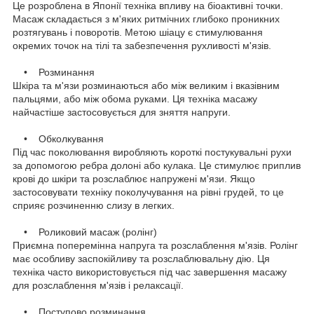
Це розроблена в Японії техніка впливу на біоактивні точки.
Масаж складається з м'яких ритмічних глибоко проникних
розтягувань і поворотів. Метою шіацу є стимулювання
окремих точок на тілі та забезпечення рухливості м'язів.
• Розминання
Шкіра та м'язи розминаються або між великим і вказівним
пальцями, або між обома руками. Ця техніка масажу
найчастіше застосовується для зняття напруги.
• Обколкування
Під час поколювання виробляють короткі постукувальні рухи
за допомогою ребра долоні або кулака. Це стимулює приплив
крові до шкіри та розслаблює напружені м'язи. Якщо
застосовувати техніку поколучування на рівні грудей, то це
сприяє розчиненню слизу в легких.
• Роликовий масаж (ролінг)
Приємна поперемінна напруга та розслаблення м'язів. Ролінг
має особливу заспокійливу та розслаблювальну дію. Ця
техніка часто використовується під час завершення масажу
для розслаблення м'язів і релаксації.
• Поступово розминання