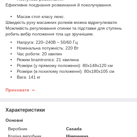
Ефективне поєднання розминання й поколучування.
• Масаж стоп класу люкс.
Швидкість руху масажних роликів можна відрегулювати.
Можливість регулювання спинки та підставки для ступень
робить вибір положення тіла ще зручнішим.
• Напруга: 220–240В ~ 50/60 Гц
• Номінальна потужність: 220 Вт
• Час роботи: 20 хвилин
• Режим braintronics: 21 хвилина
• Розміри (у прямому положенні): 80x148x120 см
• Розміри (в похилому положенні): 80x180x105 см
• Вага: 141 кг
Приховати
Характеристики
Основні
Виробник
Casada
Країна виробник
Німеччина