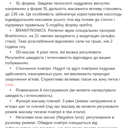
• SL-форма. Завдяки технології наддовгих вигнутих
напрямних у формі SL дальність масажного впливу становить
до 135 см. Ця особливість забезпечує користувачеві насолоду
індивідуальним масажем усього тіла від голови до стегон і
підтримує правильну S-подібну форму хребта.
• BRAINTRONICS. Ритмічні звуки спеціальних програм
Braintronics, на 21 хвилин занурюють у медитацію (альфа-
стані). Таке розслаблення відновлює сили не гірше, ніж 2
години сну.
• 3D-масаж: 4 різні типи, які можна регулювати.
Регулюйте швидкість і інтенсивність відповідно до ваших
побажаннях.
• Стиснення повітря. Надуті та здуті повітряні подушки
здійснюють накачувальні рухи, які викликають природні
скорочення м'язів. Сприятливо впливає також на зону литок і
стоп
.
• Розминання й постукування (ви можете налаштувати
швидкість і інтенсивність).
• Функція масажу плечей: 3 рівні (знімає напруження в
м'язах шиї та плечей (під час масажу ви можете регулювати
режим масажу тиском повітря в три етапи).
• Негативні іони кисню (Negative Ions): регулювання в
ручному режимі. Обвідне повітря очищається від
забруднювальних речовин, що дає змогу дихати очищеним