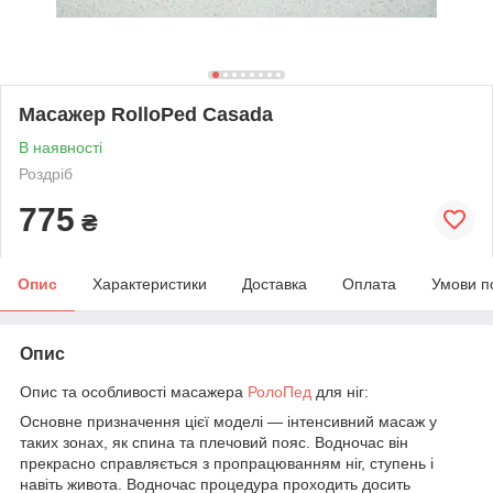
Масажер RolloPed Casada
В наявності
Роздріб
775
₴
Опис
Характеристики
Доставка
Оплата
Умови п
Опис
Опис та особливості масажера
РолоПед
для ніг:
Основне призначення цієї моделі — інтенсивний масаж у
таких зонах, як спина та плечовий пояс. Водночас він
прекрасно справляється з пропрацюванням ніг, ступень і
навіть живота. Водночас процедура проходить досить