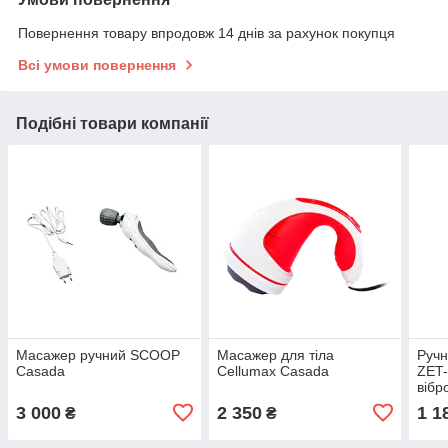
Повернення товару впродовж 14 днів за рахунок покупця
Всі умови повернення
Подібні товари компанії
Масажер ручний SCOOP
Масажер для тіла
Ручн
Casada
Cellumax Casada
ZET-
вібр
10 н
3 000
2 350
1 1
₴
₴