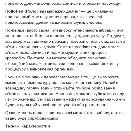
приємно, допомагаючи розслабитися й отримати насолоду.
RolloPed (РолоПед) масажер для ніг
— це унікальний
прилад, який має цілу низку переваг, які окреслені
новаторськими ідеями та широким функціоналом.
По-перше, варто зазначити високу інтенсивність вібрацій, яка
може досягати 6 тисяч переміщень у одиницю часу. По-друге,
масажер має тактильно приємну поверхню, яка складається з
м'яких силіконових кульок. Саме ця особливість допомагає
м'язам розслабитися й нормалізувати в них процеси
кровообігу. По-третє, ви можете об'єднати роликовий і
вібраційний масаж, отримавши водночас високоефективну
процедуру з відновлення організму.
І однією з основних переваг масажера є те, що ви зможете
змінювати температуру під час масажного впливу. Налийте
всередину гарячу воду й отримайте глибоке розігрівання
м'язів і сполучних тканин. Наповніть масажер кубиками льоду,
і ви зможете відчути так званий «ефект заморожування», який
буде актуальний у разі травм, ударів або розтягнень.
Отже, модель надає користувачеві можливість вибору, а отже,
сеанс буде спрямованішим
Технічні характеристики