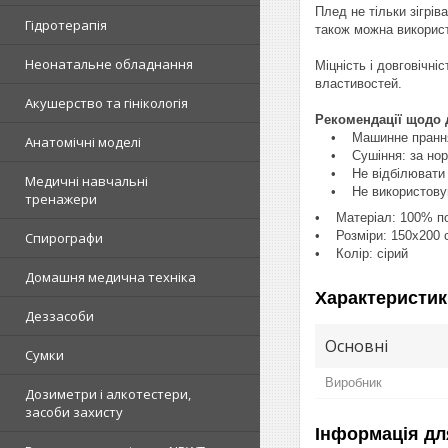
Плед не тільки зігрі
Гідротерапія
також можна використ
Неонатальне обладнання
Міцність і довговічні
властивостей.
Акушерство та гінікологія
Рекомендації щодо 
• Машинне прання:
Анатомічні моделі
• Сушіння: за норм
• Не відбілювати
Медичні навчальні
• Не використовув
тренажери
• Матеріал: 100% по
• Розміри: 150х200 
Спирографи
• Колір: сірий
Домашня медична техніка
Характеристик
Деззасоби
Основні
Сумки
Виробник
Дозиметри і алкотестери,
засоби захисту
Інформація дл