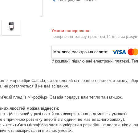
повернення товару протягом 14 днів
за раху
У компанії підключені електронні платежі. Те
ед із мікрофібри Casada, виготовлений із гіпоалергенного матеріалу, зб
, не розтягується й не дає зсідання.
 м'який плед із мікрофібри Casada подарує вам тепло та затишок.
вних якостей можна віднести:
ь (безпечний у разі постійного використання в домашніх умовах).
є причиною розвитку алергії в людини, не має власного запаху).
ість (м'яка мікрофібра здатна увібрати в рази більше вологи, ніж льон, 
чність використання в різних умовах.