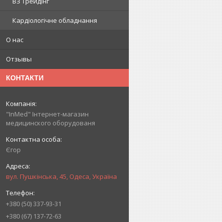
ВЗ Трейдінг
Кардіологічне обладнання
О нас
Отзывы
КОНТАКТИ
"InMed" Інтернет-магазин
медицинского оборудованя
Єгор
вул. Пушкінська, 45, Одеса, Україна
+380 (50) 337-93-31
+380 (67) 137-72-63