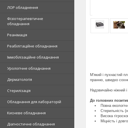
ЛОР обладнення
Фізіотерапевтичне
обладнання
Реанімація
Реабілітаційне обладнання
Іммобілізаційне обладнання
Урологічне обладнання
М'який і пухнастий пл
Дерматологія
пранню, швидко сохне
Надзвичайно ніжний і
Стерилізація
До головних позити
Обладнання для лабораторій
• Повна екологічніст
• Стерильність (не 
Кисневе обладнання
• Висока гігроскопічн
• Міцність і довгові
Діагностичне обладнання