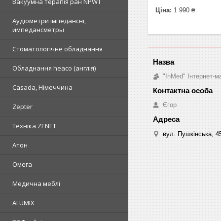
Вакуумна терапія ран NPWT
Ціна:
1 990 ₴
Аудіометри імпедансні,
импедансметры
Стоматологічне обладнання
Обладнання heaco (англія)
"InMed" Інтернет-
Casada, Німеччина
Єгор
Zepter
Техніка ZENET
вул. Пушкінська, 4
Атон
Омега
Медична меблі
ALUMIX