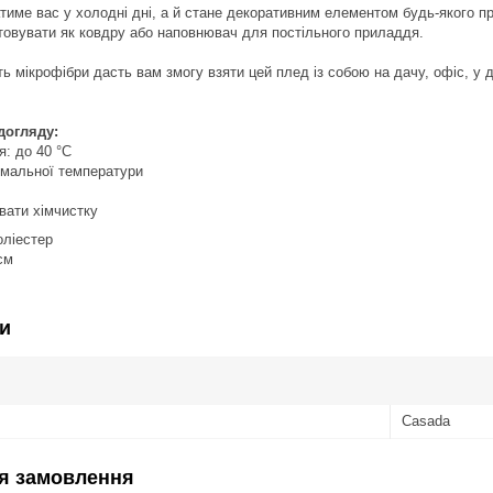
ватиме вас у холодні дні, а й стане декоративним елементом будь-якого
овувати як ковдру або наповнювач для постільного приладдя.
сть мікрофібри дасть вам змогу взяти цей плед із собою на дачу, офіс, у
догляду:
 до 40 °C
альної температури
ати хімчистку
ліестер
см
и
Casada
я замовлення