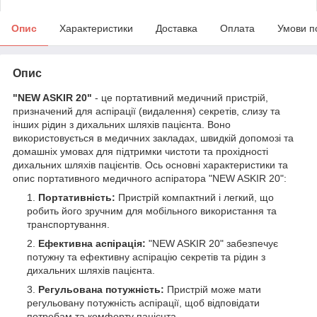
Опис
Характеристики
Доставка
Оплата
Умови п
Опис
"NEW ASKIR 20"
- це портативний медичний пристрій,
призначений для аспірації (видалення) секретів, слизу та
інших рідин з дихальних шляхів пацієнта. Воно
використовується в медичних закладах, швидкій допомозі та
домашніх умовах для підтримки чистоти та прохідності
дихальних шляхів пацієнтів. Ось основні характеристики та
опис портативного медичного аспіратора "NEW ASKIR 20":
Портативність:
Пристрій компактний і легкий, що
робить його зручним для мобільного використання та
транспортування.
Ефективна аспірація:
"NEW ASKIR 20" забезпечує
потужну та ефективну аспірацію секретів та рідин з
дихальних шляхів пацієнта.
Регульована потужність:
Пристрій може мати
регульовану потужність аспірації, щоб відповідати
потребам та комфорту пацієнта.