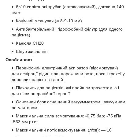
6×10 силіконові трубки (автоклавуємий), довжина 140
см +
Конічний з'єднувач (ø 8-9-10 мм)
Антибактеріальний і гідрофобний фільтр (для одного
пацієнта)
Канюля CH20
Шнур живлення
Особливості
Переносний електричний аспіратор (відсмоктувач)
для аспірації рідин тіла, порожнини рота, носа і трахеї у
дорослих пацієнтів і дітей.
Підходить для пацієнтів, які пройшли трахеотомію і
для післяопераційної терапії.
Основний блок оснащений вакуумметром і вакуумним
регулятором.
Максимальна сила всмоктування: -0,75 бар; -75 кПа;
-563 мм рт.ст.
Максимальний потік всмоктування, (л/хв): — 16