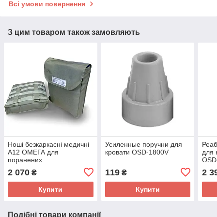
Всі умови повернення
З цим товаром також замовляють
Ноші безкаркасні медичні
Усиленные поручни для
Реаб
А12 ОМЕГА для
кровати OSD-1800V
для 
поранених
OSD
2 070
119
2 3
₴
₴
Купити
Купити
Подібні товари компанії