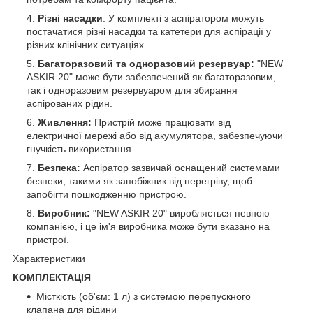
Різні насадки
: У комплекті з аспіратором можуть
постачатися різні насадки та катетери для аспірації у
різних клінічних ситуаціях.
Багаторазовий та одноразовий резервуар:
"NEW
ASKIR 20" може бути забезпечений як багаторазовим,
так і одноразовим резервуаром для збирання
аспірованих рідин.
Живлення:
Пристрій може працювати від
електричної мережі або від акумулятора, забезпечуючи
гнучкість використання.
Безпека:
Аспіратор зазвичай оснащений системами
безпеки, такими як запобіжник від перегріву, щоб
запобігти пошкодженню пристрою.
Виробник:
"NEW ASKIR 20" виробляється певною
компанією, і це ім'я виробника може бути вказано на
пристрої.
Характеристики
КОМПЛЕКТАЦІЯ
Місткість (об'єм: 1 л) з системою перепускного
клапана для рідини