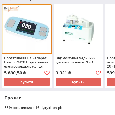
Портативний ЕКГ-апарат
Відсмоктувач медичний
Пор
Heaco PM20 Портативний
дитячий, модель 7Е-B
аспі
електрокардіограф, Екг
20» 
апарати, Медичне
5 690,50
3 321
599
₴
₴
обладнання Heaco
Купити
Купити
Про нас
88% позитивних з 16 відгуків за рік