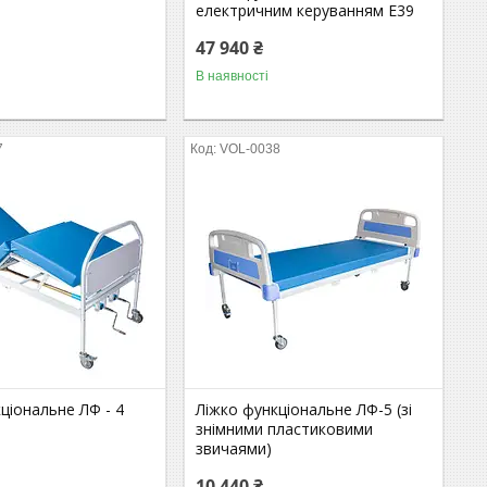
електричним керуванням E39
47 940 ₴
В наявності
7
VOL-0038
ціональне ЛФ - 4
Ліжко функціональне ЛФ-5 (зі
знімними пластиковими
звичаями)
10 440 ₴