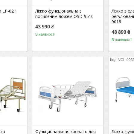
о LP-02.1
Ліжко функціональна з
Ліжко з ел
посиленим ложем OSD-9510
регулюван
9018
43 990 ₴
48 890 ₴
В наявності
В наявності
VOL-003
о з
Функциональная кровать для
Ліжко фун