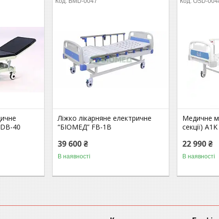
BMD-0047
OSD-004
дичне
Ліжко лікарняне електричне
Медичне ме
 DB-40
“БІОМЕД” FB-1B
секції) A1K
39 600 ₴
22 990 ₴
В наявності
В наявності