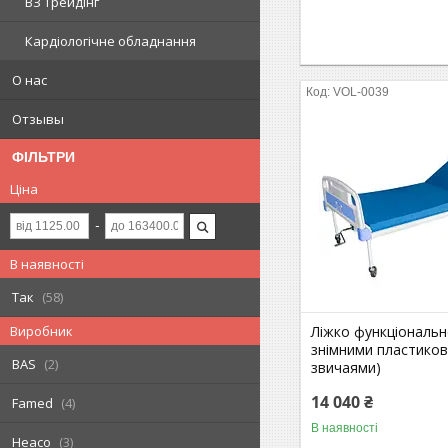
ВЗ Трейдінг
Кардіологічне обладнання
О нас
VOL-0039
Отзывы
ФІЛЬТРИ
Ціна
В наявності
Так
58
Ліжко функціональне
Виробник
знімними пластико
BAS
2
звичаями)
14 040 ₴
Famed
4
В наявності
Heaco
3