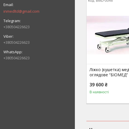
BMD-0046
inmedltd@gmail.com
+380504226623
+380504226623
+380504226623
Ліжко (кушетка) ме
оглядове “БІОМЕД”
39 600 ₴
В наявності