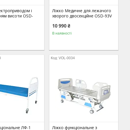
ектроприводом і
Ліжко Медичне для лежачого
ням висоти OSD-
хворого двосекційне OSD-93V
10 990 ₴
В наявності
3
VOL-0034
кціональне ЛФ-1
Ліжко функціональне з