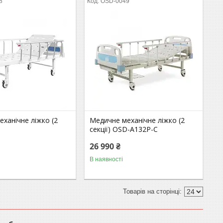
8
OSD-0049
ханічне ліжко (2
Медичне механічне ліжко (2
секції) OSD-A132P-C
26 990 ₴
В наявності