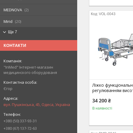
MEDNOVA
2
VOL-0043
Mirid
20
Ще 7
КОНТАКТИ
"InMed" Інтернет-магазин
медицинского оборудованя
Ліжко функціональн
Єгор
регулюванням висо
34 200 ₴
вул. Пушкінська, 45, Одеса, Україна
В наявності
+380 (50) 337-93-31
+380 (67) 137-72-63