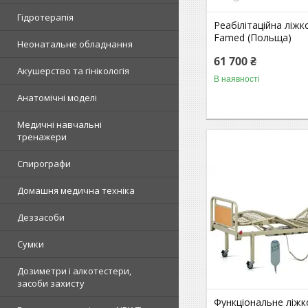
Гідротерапія
Реабілітаційна ліжк
Famed (Польща)
Неонатальне обладнання
61 700 ₴
Акушерство та гінікологія
В наявності
Анатомічні моделі
Медичні навчальні
тренажери
Спирографи
Домашня медична техніка
Деззасоби
Сумки
Дозиметри і алкотестери,
засоби захисту
Функціональне ліжк