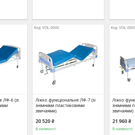
VOL-0040
VOL-004
 ЛФ-6 (зі
Ліжко функціональне ЛФ-7 (зі
Ліжко функ
вими
знімними пластиковими
знімними 
звичаями)
звичаями)
20 520 ₴
21 960 ₴
В наявності
В наявності