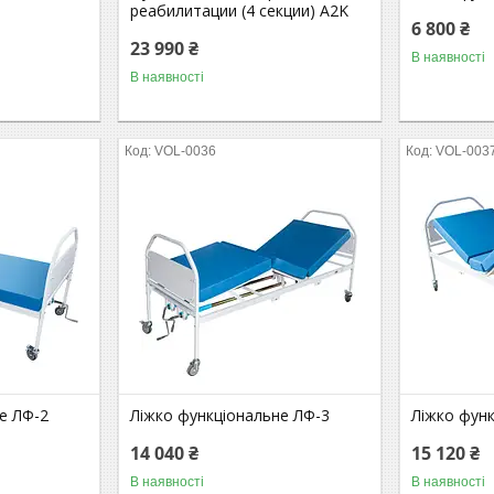
реабилитации (4 секции) A2K
6 800 ₴
23 990 ₴
В наявності
В наявності
VOL-0036
VOL-003
е ЛФ-2
Ліжко функціональне ЛФ-3
Ліжко функ
14 040 ₴
15 120 ₴
В наявності
В наявності