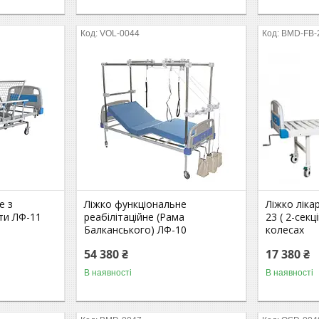
VOL-0044
BMD-FB-
е з
Ліжко функціональне
Ліжко ліка
ти ЛФ-11
реабілітаційне (Рама
23 ( 2-секц
Балканського) ЛФ-10
колесах
54 380 ₴
17 380 ₴
В наявності
В наявності