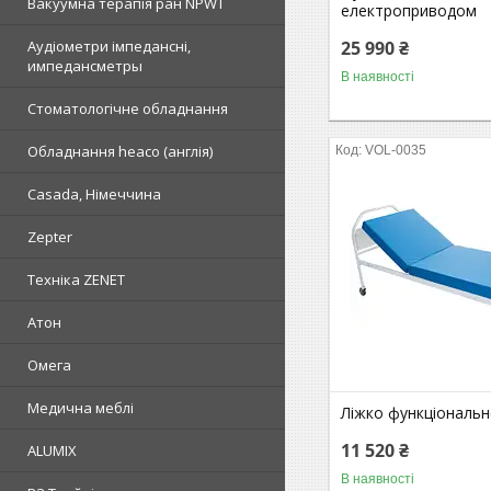
Вакуумна терапія ран NPWT
електроприводом
25 990 ₴
Аудіометри імпедансні,
импедансметры
В наявності
Стоматологічне обладнання
Обладнання heaco (англія)
VOL-0035
Casada, Німеччина
Zepter
Техніка ZENET
Атон
Омега
Медична меблі
Ліжко функціональн
11 520 ₴
ALUMIX
В наявності