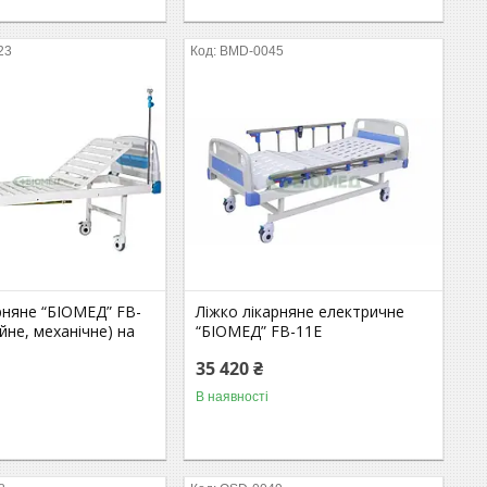
23
BMD-0045
рняне “БІОМЕД” FB-
Ліжко лікарняне електричне
ійне, механічне) на
“БІОМЕД” FB-11Е
35 420 ₴
В наявності