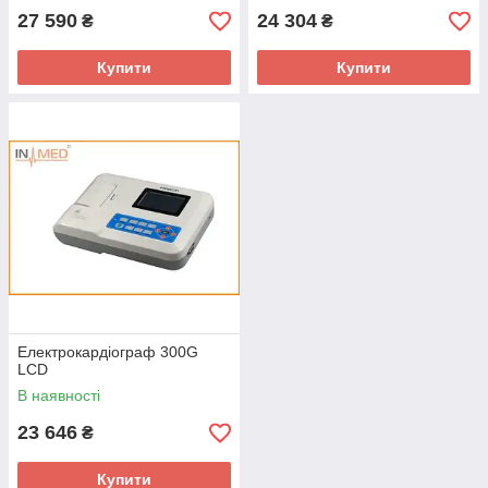
27 590
24 304
₴
₴
Купити
Купити
Електрокардіограф 300G
LCD
В наявності
23 646
₴
Купити