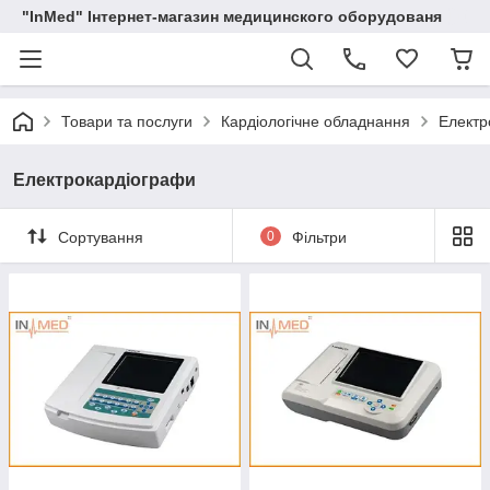
"InMed" Інтернет-магазин медицинского оборудованя
Товари та послуги
Кардіологічне обладнання
Електр
Електрокардіографи
Сортування
0
Фільтри