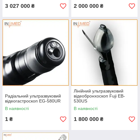
3 027 000
2 000 000
₴
₴
Лінійний ультразвуковий
Радіальний ультразвуковий
відеобронхоскоп Fuji EB-
відеогастроскоп EG-580UR
530US
В наявності
В наявності
1
1 800 000
₴
₴