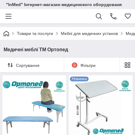
"InMed" Інтернет-магазин медицинского оборудованя
Товари та послуги
Меблі для медичних установ
Меди
Медичні меблі ТМ Ортопед
Сортування
0
Фільтри
Новинка