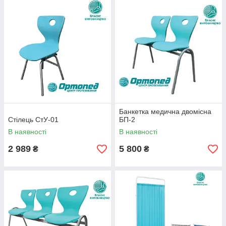
Банкетка медична двомісна
Стілець СтУ-01
БП-2
В наявності
В наявності
2 989
5 800
₴
₴