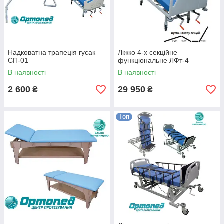
Надковатна трапеція гусак
Ліжко 4-х секційне
СП-01
функціональне ЛФт-4
В наявності
В наявності
2 600
29 950
₴
₴
Топ