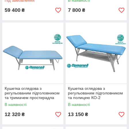
Під замовлення
В наявності
59 400
7 800
₴
₴
Кушетка оглядова з
Кушетка оглядова з
регульованим підголовником
регульованим підголовником
та тримачем простирадла
та полицею КО-2
КО-1
В наявності
В наявності
12 320
13 150
₴
₴