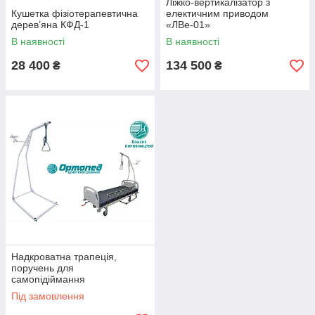
Ліжко-вертикалізатор з
Кушетка фізіотерапевтична
електичним приводом
дерев’яна КФД-1
«ЛВе-01»
В наявності
В наявності
28 400
134 500
₴
₴
Надкроватна трапеція,
поручень для
самопідіймання
стаціонарний СП-01
Під замовлення