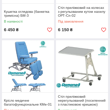
Стіл приліжковий на колесах
Кушетка оглядова (банкетка
з регульованим кутом нахилу
тримісна) БМ-3
ОРТ-Сп-02
В наявності
Під замовлення
6 450
6 150
₴
₴
Стіл приліжковий
Крісло медичне
нерегульований (посиленний
багатофункціональне КМе-01
з пластиковою кришкою)
СПпр-02