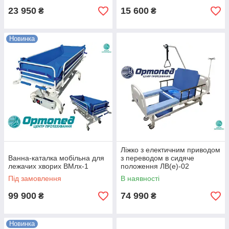
23 950
15 600
₴
₴
Новинка
Ліжко з електичним приводом
Ванна-каталка мобільна для
з переводом в сидяче
лежачих хворих ВМлх-1
положення ЛВ(е)-02
Під замовлення
В наявності
99 900
74 990
₴
₴
Новинка