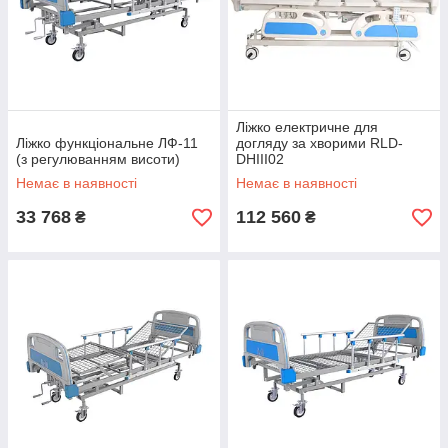
Ліжко електричне для
Ліжко функціональне ЛФ-11
догляду за хворими RLD-
(з регулюванням висоти)
DHIII02
Немає в наявності
Немає в наявності
33 768
112 560
₴
₴