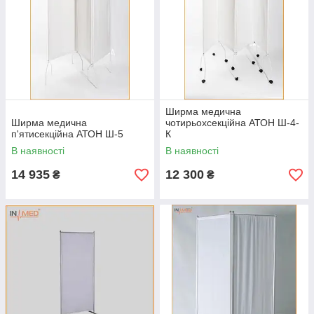
Ширма медична
Ширма медична
чотирьохсекційна АТОН Ш-4-
п'ятисекційна АТОН Ш-5
К
В наявності
В наявності
14 935
12 300
₴
₴