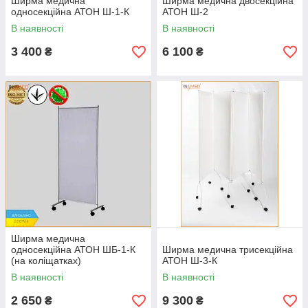
Ширма медична
Ширма медична двосекційна
односекційна АТОН Ш-1-К
АТОН Ш-2
В наявності
В наявності
3 400
6 100
₴
₴
Ширма медична
односекційна АТОН ШБ-1-К
Ширма медична трисекційна
(на коліщатках)
АТОН Ш-3-К
В наявності
В наявності
2 650
9 300
₴
₴