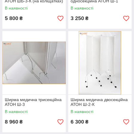
АТОН ШБ-3-К (на коліщатках)
односекційна АТОН Ш-1
В наявності
В наявності
5 800
3 250
₴
₴
Ширма медична трисекційна
Ширма медична двосекційна
АТОН Ш-3
АТОН Ш-2-К
В наявності
В наявності
8 960
6 300
₴
₴