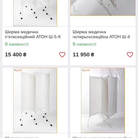
Ширма медична
Ширма медична
п'ятисекційний АТОН Ш-5-К
чотирьохсекційна АТОН Ш-4
В наявності
В наявності
15 400
11 950
₴
₴