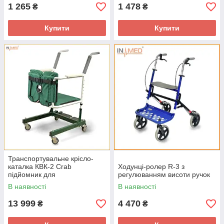
1 265
1 478
₴
₴
Купити
Купити
Транспортувальне крісло-
каталка КВК-2 Crab
Ходунці-ролер R-3 з
підйомник для
регулюванням висоти ручок
транспортування пацієнтів
В наявності
В наявності
ТМ ОМЕГА
13 999
4 470
₴
₴