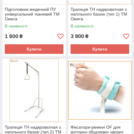
Підголовник медичний ПУ
Трапеція ТН надкроватная з
універсальний тканевий ТМ
напільного базою (тип 1) ТМ
Омега
Омега
В наявності
В наявності
1 600
3 800
₴
₴
Купити
Купити
Трапеція ТН надкроватная з
Фіксатори-ремені OF для
напільного базою (тип 2) ТМ
моторно-збудливих хворих