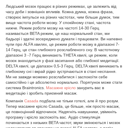
Людський мозок працює в різних режимах, це залежить від
часу доби і зовнішніх впливів. Кожна думка, кожна фраза,
створює імпульси на різних частотах, чим більше думок, тим
вище частота роботи мозку. У спокійному стані, частота
нижче. Режим роботи мозку на частоті 14-30 Герц
називається
BETA
режим, це наш нормальний стан, ми
бадьорі і здатні зосереджено думати і працювати. Ви напевно
чули про ALFA хвилях, це режим роботи мозку в діапазоні 7-
14 Герц, це стан глибокого розслабленого сну. В частотному
діапазоні 3 -7 Герц виникають
THETA
хвилі, це режим, коли
мозок знаходиться у фазі засипання або глибокої медитації.
DELTA
хвилі, це діапазон 0,5-3 Герц.
DELTA
хвилі виникають в
глибокому сні і вкрай рідко зустрічаються в стані неспання.
Ми не завжди можемо розслабитися і заспокоїти себе
самостійно і це абсолютно нормально. Порятунок може стати
система
Braintronics
.
Масажне крісло
занурить вас в
медитацію і зробить приємний масаж.
Компанія
Сasada
подбала не тільки готелі, але й про розум.
Тепер масажне крісло Сasada, це більше, ніж просто масаж,
це повноцінний відпочинок. Надягніть навушники, увімкніть
програму і крісло заспокоїть вас. Аудіо стимуляція
починається з низьких
BETA
частот, звуки змінюються і мозок