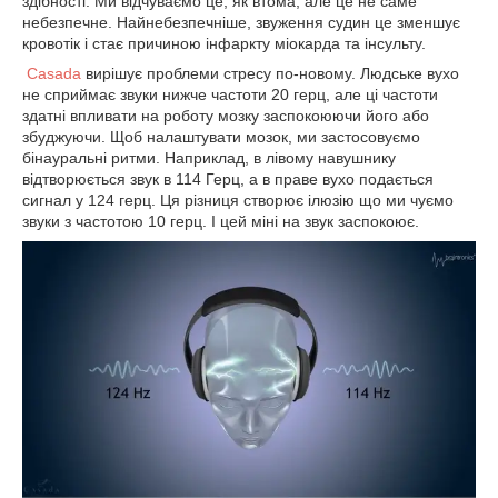
здібності. Ми відчуваємо це, як втома, але це не саме
небезпечне. Найнебезпечніше, звуження судин це зменшує
кровотік і стає причиною інфаркту міокарда та інсульту.
Casada
вирішує проблеми стресу по-новому. Людське вухо
не сприймає звуки нижче частоти 20 герц, але ці частоти
здатні впливати на роботу мозку заспокоюючи його або
збуджуючи. Щоб налаштувати мозок, ми застосовуємо
бінауральні ритми. Наприклад, в лівому навушнику
відтворюється звук в 114 Герц, а в праве вухо подається
сигнал у 124 герц. Ця різниця створює ілюзію що ми чуємо
звуки з частотою 10 герц. І цей міні на звук заспокоює.