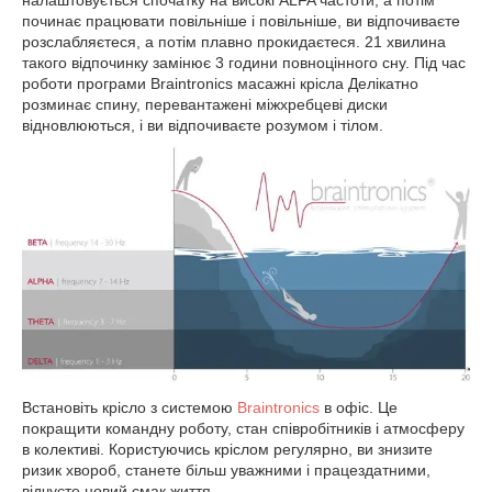
налаштовується спочатку на високі ALFA частоти, а потім
починає працювати повільніше і повільніше, ви відпочиваєте
розслабляєтеся, а потім плавно прокидаєтеся. 21 хвилина
такого відпочинку замінює 3 години повноцінного сну. Під час
роботи програми Braintronics масажні крісла Делікатно
розминає спину, перевантажені міжхребцеві диски
відновлюються, і ви відпочиваєте розумом і тілом.
Встановіть крісло з системою
Braintronics
в офіс. Це
покращити командну роботу, стан співробітників і атмосферу
в колективі. Користуючись кріслом регулярно, ви знизите
ризик хвороб, станете більш уважними і працездатними,
відчуєте новий смак життя.