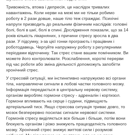
Тривожність, втома і депресія, це наслідок тривалих
навантажень. Коли нерви на межі ми не тільки робимо
роботу в 2 рази довше, наше тіло теж страждає. Психічні
напруги призводить до реальним фізичним наслідків: головні
болі, болі в шиї, болі в спині. Дослідження показали, що за 14
років кількість лікарняних, з причини стресу зросла в два
рази. У підсумку, з-за цієї гонки програють і працівник і
роботодавець. Чергуйте напружену роботу з регулярними
періодами відпочинку. Так стрес стане вашим помічником. Ви
можете його контролювати. Розслаблення, короткі перерви
під час роботи або зміна діяльності допоможуть запобігти
хронічний стрес.
У стресовій ситуації, ми інстинктивно напружуємо всі органи
тіла, направляючи сигнали в лобові частки головного мозку.
Інформація передається в центральну нервову систему,
організм виробляє гормони стресу - адреналін і кортизол.
Гормони впливають на серце і судини, підвищують
артеріальний тиск. Якщо стресова ситуація триває довго, то
мозок безперервно посилає сигнали нервової системи.
Гормонів стресу виділяється все більше і більше, потім вони
блокують організм і різко знижують працездатність головного
мозку. Хронічний стрес знижує життєві сили і розумові