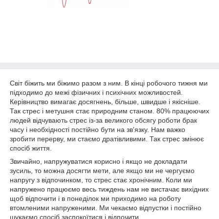
Світ біжить ми біжимо разом з ним. В кінці робочого тижня ми
підходимо до межі фізичних і психічних можливостей.
Керівництво вимагає досягнень, більше, швидше і якісніше.
Так стрес і метушня стає природним станом. 80% працюючих
людей відчувають стрес із-за великого обсягу роботи брак
часу і необхідності постійно бути на зв'язку. Нам важко
зробити перерву, ми стаємо дратівливими. Так стрес змінює
спосіб життя.
Звичайно, напружуватися корисно і якщо не докладати
зусиль, то можна досягти мети, але якщо ми не чергуємо
напругу з відпочинком, то стрес стає хронічним. Коли ми
напружено працюємо весь тиждень нам не вистачає вихідних
щоб відпочити і в понеділок ми приходимо на роботу
втомленими напруженими. Ми чекаємо відпустки і постійно
шукаємо спосіб заспокоїтися і відпочити.